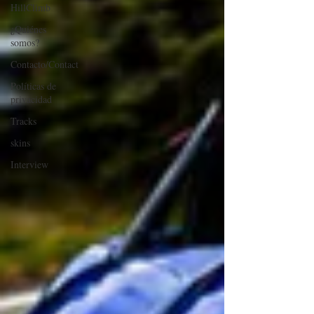
HillClimb
¿Quiénes
somos?
Contacto/Contact
Políticas de
privacidad
Tracks
skins
Interview