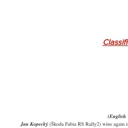
Classif
(English 
Jan Kopecký
 (Škoda Fabia RS Rally2) wins again in