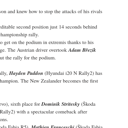
won and knew how to stop the attacks of his rivals 
editable second position just 14 seconds behind 
championship rally.
 get on the podium in extremis thanks to his 
tage. The Austrian driver overtook 
Adam Březík
t the rally for the podium.
lly, 
Hayden Paddon
 (Hyundai i20 N Rally2) has 
hampion. The New Zealander becomes the first 
vo), sixth place for 
Dominik Stritesky
 (Škoda 
Rally2) with a spectacular comeback after 
ions.
oda Fabia R5), 
Mathieu Franceschi
 (Škoda Fabia 