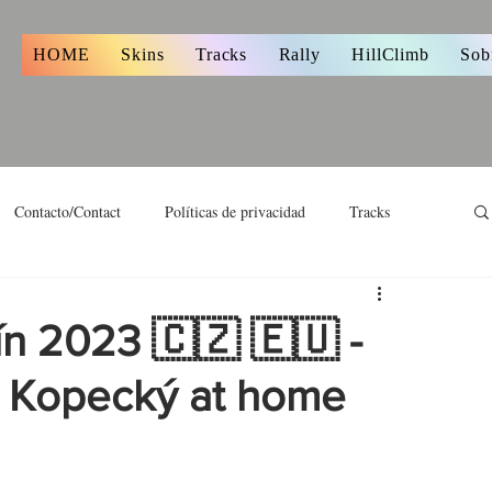
s
HOME
Skins
Tracks
Rally
HillClimb
Sob
Contacto/Contact
Políticas de privacidad
Tracks
ín 2023 🇨🇿 🇪🇺 -
 Kopecký at home