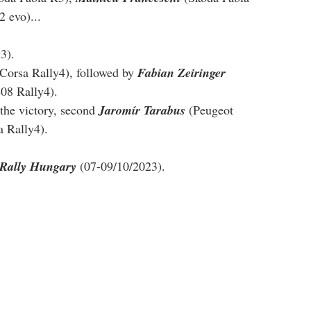
2 evo)...
3).
Corsa Rally4), followed by 
Fabian Zeiringer
208 Rally4).
the victory, second 
Jaromír Tarabus 
(Peugeot 
a Rally4).
Rally Hungary
 (07-09/10/2023).