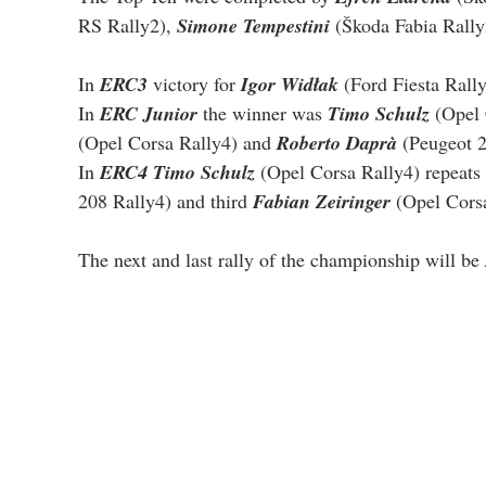
RS Rally2), 
Simone Tempestini
 (Škoda Fabia Rally
In 
ERC3
 victory for 
Igor Widłak
 (Ford Fiesta Rally
In 
ERC Junior
 the winner was 
Timo Schulz
 (Opel 
(Opel Corsa Rally4) and 
Roberto Daprà
 (Peugeot 
In 
ERC4 Timo Schulz
 (Opel Corsa Rally4) repeats 
208 Rally4) and third 
Fabian Zeiringer
 (Opel Cors
The next and last rally of the championship will be 