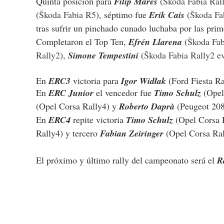
Quinta posición para 
Filip Mareš 
(
Škoda Fabia Ral
(
Škoda Fabia R5
), séptimo fue 
Erik Cais 
(
Škoda Fa
tras sufrir un pinchado cunado luchaba por las prim
Completaron el Top Ten, 
Efrén Llarena 
(
Škoda Fa
Rally2
), 
Simone Tempestini 
(
Škoda Fabia Rally2 e
En 
ERC3
 victoria para 
Igor Widłak
(Ford Fiesta Ra
En 
ERC Junior
 el vencedor fue 
Timo Schulz
 (Opel
(Opel Corsa Rally4) y 
Roberto Daprà
 (Peugeot 208
En 
ERC4
 repite victoria 
Timo Schulz
 (Opel Corsa 
Rally4) y tercero 
Fabian Zeiringer
 (Opel Corsa Ral
El próximo y último rally del campeonato será el 
R