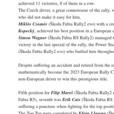
achieved 11 victories, 8 of them in a row.
The Czech driver, a great connoisseur of the rally, 
who did not make it easy for him.
Miklós Csomós
 (Škoda Fabia Rally2 evo) with a cr
Kopecký
, achieved his best position in a European 
Simon Wagner
 (Škoda Fabia RS Rally2) managed to
victory in the last special of the rally, the Power S
(Škoda Fabia Rally2 evo) who battled him throughou
Despite suffering an accident and retired from the ra
mathematically become the 2023 European Rally C
non-European driver to win this prestigious title.
Fifth position for 
Filip Mareš
 (Škoda Fabia Rally2 e
Fabia R5), seventh was 
Erik Cais
 (Škoda Fabia RS 
suffering a puncture when fighting for the top posit
The Top Ten were completed by 
Efrén Llarena
 (Šk