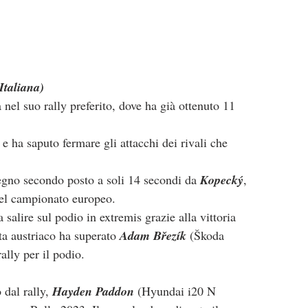
Italiana)
nel suo rally preferito, dove ha già ottenuto 11 
 e ha saputo fermare gli attacchi dei rivali che 
gno secondo posto a soli 14 secondi da 
Kopecký
, 
del campionato europeo.
salire sul podio in extremis grazie alla vittoria 
ota austriaco ha superato 
Adam Březík
 (Škoda 
ally per il podio.
 dal rally, 
Hayden Paddon 
(Hyundai i20 N 