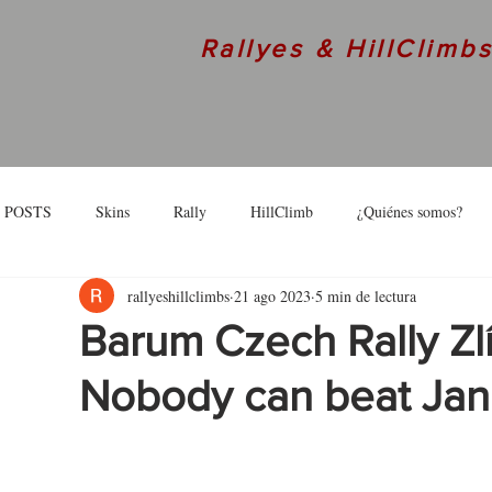
Rallyes & HillClimb
 POSTS
Skins
Rally
HillClimb
¿Quiénes somos?
rallyeshillclimbs
21 ago 2023
5 min de lectura
skins
Interview
Barum Czech Rally Zl
Nobody can beat Jan