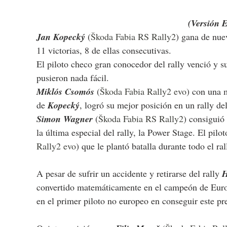
(Versión 
Jan Kopecký 
(
Škoda Fabia RS Rally2
) gana de nue
11 victorias, 8 de ellas consecutivas.
El piloto checo gran conocedor del rally venció y su
pusieron nada fácil.
Miklós Csomós 
(
Škoda Fabia Rally2 evo
) con una 
de 
Kopecký
, logró su mejor posición en un rally d
Simon Wagner 
(
Škoda Fabia RS Rally2
) consiguió 
la última especial del rally, la Power Stage. El pilot
Rally2 evo
) que le plantó batalla durante todo el ral
A pesar de sufrir un accidente y retirarse del rally 
H
convertido matemáticamente en el campeón de Europ
en el primer piloto no europeo en conseguir este pre