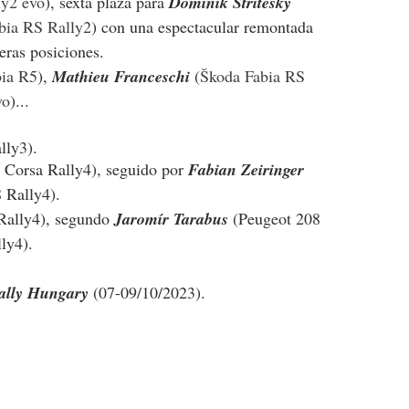
ly2 evo
), sexta plaza para 
Dominik Stritesky
bia RS Rally2
) con una espectacular remontada 
eras posiciones.
bia R5
), 
Mathieu Franceschi 
(
Škoda Fabia RS 
vo
)...
lly3). 
 Corsa Rally4), seguido por 
Fabian Zeiringer
 Rally4).
Rally4), segundo 
Jaromír Tarabus
 (Peugeot 208 
ly4).
ally Hungary
 (07-09/10/2023).