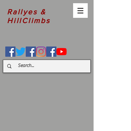
Rallyes &
HillClimbs