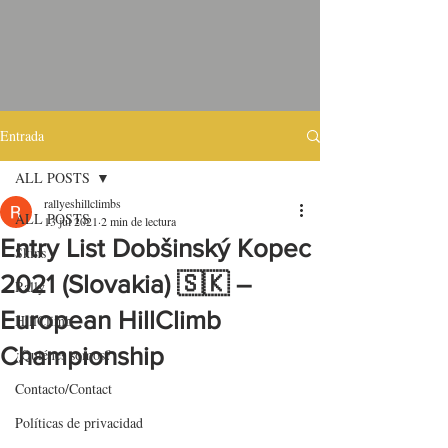
Entrada
ALL POSTS
rallyeshillclimbs
ALL POSTS
13 jul 2021
2 min de lectura
Entry List Dobšinský Kopec
Skins
2021 (Slovakia) 🇸🇰 –
Rally
European HillClimb
HillClimb
Championship
¿Quiénes somos?
Contacto/Contact
Políticas de privacidad