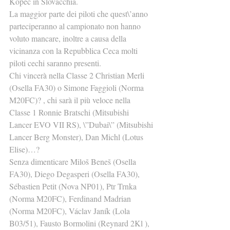
Kopec in Slovacchia.
La maggior parte dei piloti che quest\’anno 
parteciperanno al campionato non hanno 
voluto mancare, inoltre a causa della 
vicinanza con la Repubblica Ceca molti 
piloti cechi saranno presenti.
Chi vincerà nella Classe 2 Christian Merli 
(Osella FA30) o Simone Faggioli (Norma 
M20FC)? , chi sarà il più veloce nella 
Classe 1 Ronnie Bratschi (Mitsubishi 
Lancer EVO VII RS), \”Dubai\” (Mitsubishi 
Lancer Berg Monster), Dan Michl (Lotus 
Elise)…?
Senza dimenticare Miloš Beneš (Osella 
FA30), Diego Degasperi (Osella FA30), 
Sébastien Petit (Nova NP01), Ptr Trnka 
(Norma M20FC), Ferdinand Madrian 
(Norma M20FC), Václav Janík (Lola 
B03/51), Fausto Bormolini (Reynard 2Kl ), 