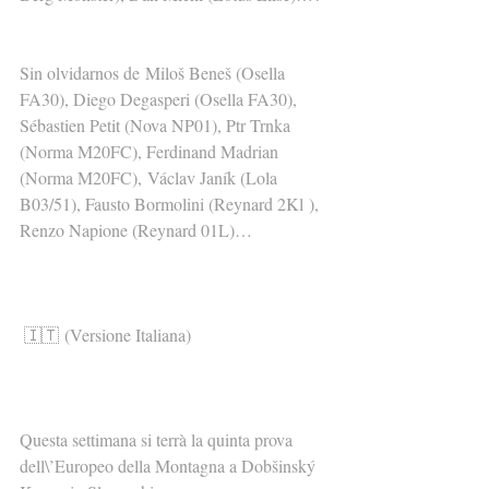
Sin olvidarnos de Miloš Beneš (Osella 
FA30), Diego Degasperi (Osella FA30), 
Sébastien Petit (Nova NP01), Ptr Trnka 
(Norma M20FC), Ferdinand Madrian 
(Norma M20FC), Václav Janík (Lola 
B03/51), Fausto Bormolini (Reynard 2Kl ), 
Renzo Napione (Reynard 01L)…
🇮🇹 (Versione Italiana)
Questa settimana si terrà la quinta prova 
dell\’Europeo della Montagna a Dobšinský 