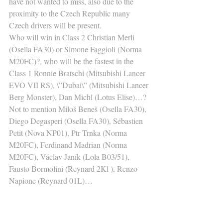
have not wanted to miss, also due to the 
proximity to the Czech Republic many 
Czech drivers will be present.
Who will win in Class 2 Christian Merli 
(Osella FA30) or Simone Faggioli (Norma 
M20FC)?, who will be the fastest in the 
Class 1 Ronnie Bratschi (Mitsubishi Lancer 
EVO VII RS), \”Dubai\” (Mitsubishi Lancer 
Berg Monster), Dan Michl (Lotus Elise)…?
Not to mention Miloš Beneš (Osella FA30), 
Diego Degasperi (Osella FA30), Sébastien 
Petit (Nova NP01), Ptr Trnka (Norma 
M20FC), Ferdinand Madrian (Norma 
M20FC), Václav Janík (Lola B03/51), 
Fausto Bormolini (Reynard 2Kl ), Renzo 
Napione (Reynard 01L)…