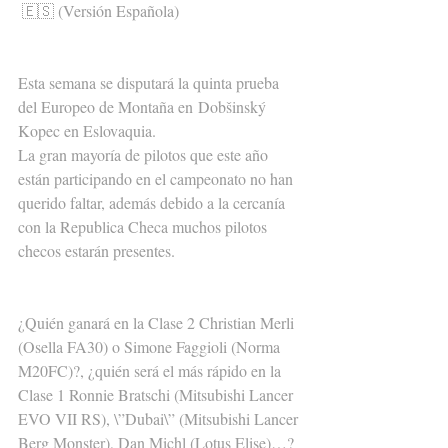
🇪🇸 (Versión Española)
Esta semana se disputará la quinta prueba 
del Europeo de Montaña en Dobšinský 
Kopec en Eslovaquia.
La gran mayoría de pilotos que este año 
están participando en el campeonato no han 
querido faltar, además debido a la cercanía 
con la Republica Checa muchos pilotos 
checos estarán presentes.
¿Quién ganará en la Clase 2 Christian Merli 
(Osella FA30) o Simone Faggioli (Norma 
M20FC)?, ¿quién será el más rápido en la 
Clase 1 Ronnie Bratschi (Mitsubishi Lancer 
EVO VII RS), \”Dubai\” (Mitsubishi Lancer 
Berg Monster), Dan Michl (Lotus Elise)…?