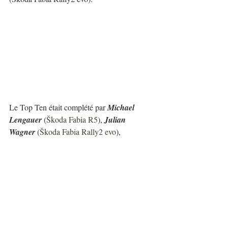
Le Top Ten était complété par 
Michael 
Lengauer 
(
Škoda Fabia R5
), 
Julian 
Wagner
 (
Škoda Fabia Rally2 evo
), 
Raimund Baumschlager
 (
Škoda Fabia RS 
Rally2
), 
Martin Roßgatterer 
(
Škoda Fabia 
Rally2 evo
), 
Kris Rosenberger 
(
Volkswagen Polo GTI R5
), 
Martin 
Fischerlehner 
(Ford Fiesta R5), 
Ernst 
Haneder 
(
Škoda Fabia RS Rally2
)...