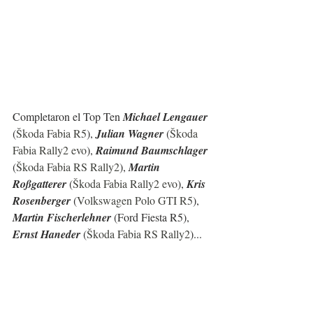
Completaron el Top Ten 
Michael Lengauer 
(
Škoda Fabia R5
), 
Julian Wagner
 (
Škoda 
Fabia Rally2 evo
), 
Raimund Baumschlager
(
Škoda Fabia RS Rally2
), 
Martin 
Roßgatterer 
(
Škoda Fabia Rally2 evo
), 
Kris 
Rosenberger 
(
Volkswagen Polo GTI R5
), 
Martin Fischerlehner 
(Ford Fiesta R5), 
Ernst Haneder 
(
Škoda Fabia RS Rally2
)...