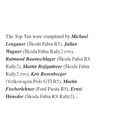
The Top Ten were completed by 
Michael 
Lengauer 
(
Škoda Fabia R5
), 
Julian 
Wagner
 (
Škoda Fabia Rally2 evo
), 
Raimund Baumschlager
 (
Škoda Fabia RS 
Rally2
), 
Martin Roßgatterer 
(
Škoda Fabia 
Rally2 evo
), 
Kris Rosenberger 
(
Volkswagen Polo GTI R5
), 
Martin 
Fischerlehner 
(Ford Fiesta R5), 
Ernst 
Haneder 
(
Škoda Fabia RS Rally2
)...