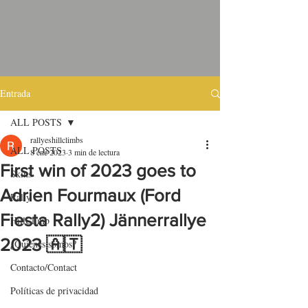
Entrada
ALL POSTS
rallyeshillclimbs
ALL POSTS
8 ene 2023
3 min de lectura
First win of 2023 goes to
Skins
Adrien Fourmaux (Ford
Rally
Fiesta Rally2) Jännerrallye
HillClimb
2023 🇦🇹
¿Quiénes somos?
Contacto/Contact
Políticas de privacidad