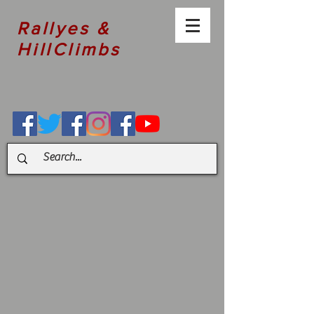
Rallyes &
HillClimbs