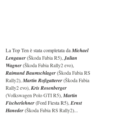
La Top Ten è stata completata da 
Michael 
Lengauer 
(
Škoda Fabia R5
), 
Julian 
Wagner
 (
Škoda Fabia Rally2 evo
), 
Raimund Baumschlager
 (
Škoda Fabia RS 
Rally2
), 
Martin Roßgatterer 
(
Škoda Fabia 
Rally2 evo
), 
Kris Rosenberger 
(
Volkswagen Polo GTI R5
), 
Martin 
Fischerlehner 
(Ford Fiesta R5), 
Ernst 
Haneder 
(
Škoda Fabia RS Rally2
)...