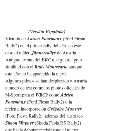
(Versión Española)
Victoria de 
Adrien Fourmaux
 (Ford Fiesta 
Rally2) en el primer rally del año, en este 
caso el mítico 
Jännerrallye
 de Austria.
Antiguo evento del 
ERC
 que guarda gran 
similitud con el 
Rally Montecarlo
 aunque 
este año no ha aparecido la nieve.
Algunos pilotos se han desplazado a Austria 
a modo de test como los pilotos oficiales de 
M-Sport para el 
WRC2
 como 
Adrien 
Fourmaux
 (Ford Fiesta Rally2) o la 
reciente incorporación 
Grégoire Munster 
(Ford Fiesta Rally2), además del austriaco 
Simon Wagner
 (
Škoda Fabia RS Rally2
) 
que hacía debutar oficialmente el nuevo 