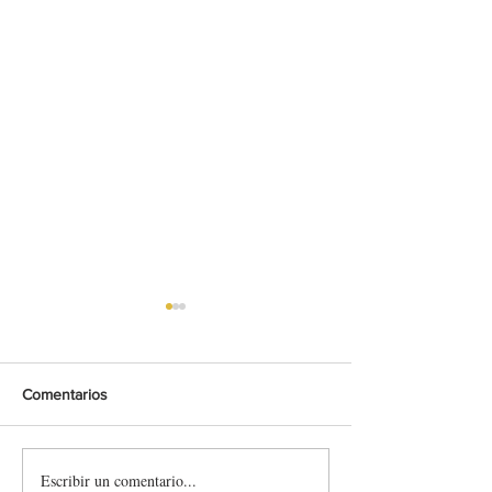
Comentarios
Escribir un comentario...
St.Ursanne - Les Rangiers
Rally Finland 20