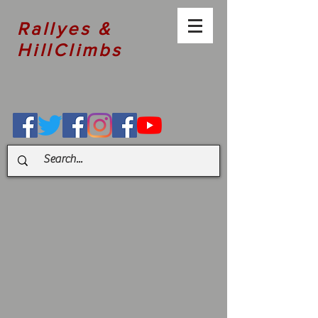
Rallyes &
HillClimbs