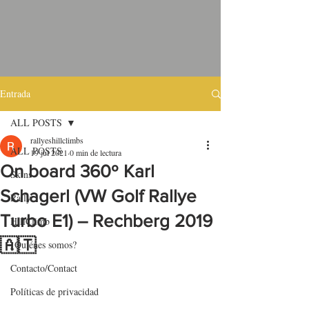
Entrada
ALL POSTS
rallyeshillclimbs
ALL POSTS
19 jul 2021
0 min de lectura
On board 360º Karl
Skins
Schagerl (VW Golf Rallye
Rally
Turbo E1) – Rechberg 2019
HillClimb
🇦🇹
¿Quiénes somos?
Contacto/Contact
Políticas de privacidad