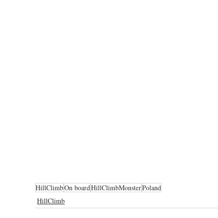
HillClimb
On board
HillClimbMonster
Poland
HillClimb