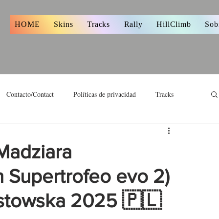
s
HOME
Skins
Tracks
Rally
HillClimb
Sob
Contacto/Contact
Políticas de privacidad
Tracks
Madziara
 Supertrofeo evo 2)
stowska 2025 🇵🇱