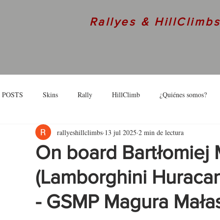
Rallyes & HillClimb
 POSTS
Skins
Rally
HillClimb
¿Quiénes somos?
rallyeshillclimbs
13 jul 2025
2 min de lectura
skins
Interview
On board Bartłomiej 
(Lamborghini Huracan
- GSMP Magura Mała