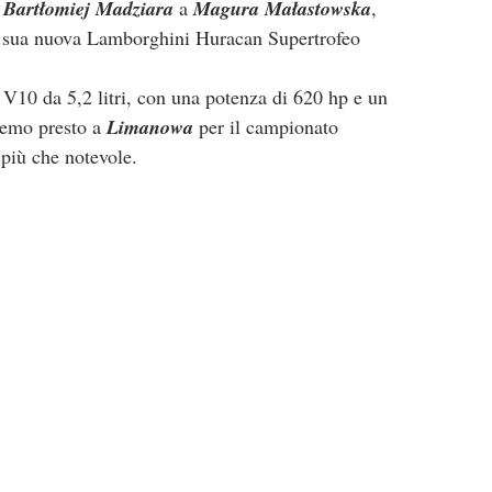
 
Bartłomiej Madziara
 a 
Magura Małastowska
, 
 la sua nuova Lamborghini Huracan Supertrofeo 
 V10 da 5,2 litri, con una potenza di 620 hp e un 
remo presto a 
Limanowa
 per il campionato 
più che notevole.