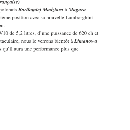
rançaise)
polonais 
Bartłomiej Madziara
 à 
Magura 
isième position avec sa nouvelle Lamborghini 
on.
V10 de 5,2 litres, d’une puissance de 620 ch et 
taculaire, nous le verrons bientôt à 
Limanowa
qu’il aura une performance plus que 