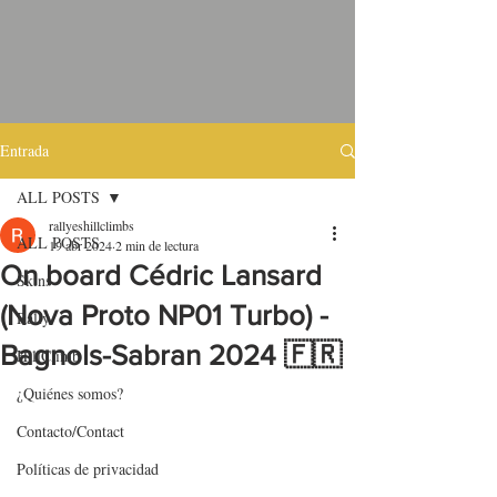
Entrada
ALL POSTS
rallyeshillclimbs
ALL POSTS
19 abr 2024
2 min de lectura
On board Cédric Lansard
Skins
(Nova Proto NP01 Turbo) -
Rally
Bagnols-Sabran 2024 🇫🇷
HillClimb
¿Quiénes somos?
Contacto/Contact
Políticas de privacidad