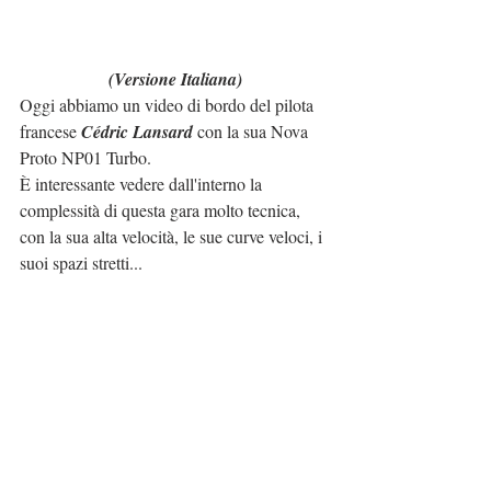
(Versione Italiana)
Oggi abbiamo un video di bordo del pilota 
francese 
Cédric Lansard
 con la sua Nova 
Proto NP01 Turbo.
È interessante vedere dall'interno la 
complessità di questa gara molto tecnica, 
con la sua alta velocità, le sue curve veloci, i 
suoi spazi stretti...
Ma soprattutto con la grande competizione 
del campionato francese, dove i piloti 
devono dare il massimo per ottenere un 
grande risultato.
Nel caso di 
Cédric Lansard
 ha concluso al 
quarto posto.
Godetevi questo video perché è un vero 