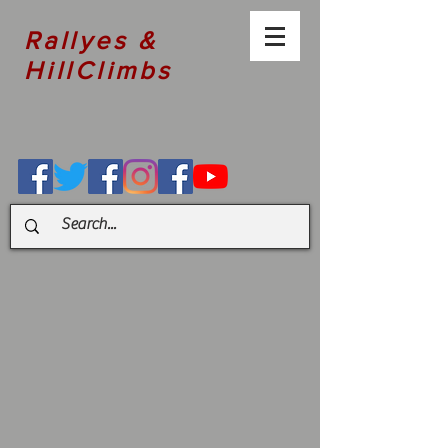
Rallyes &
HillClimbs