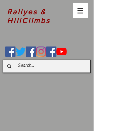
Rallyes &
HillClimbs