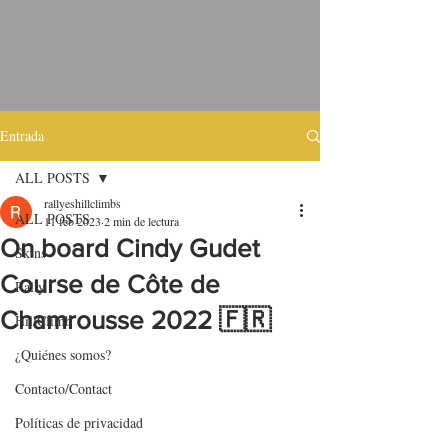
Entrada
ALL POSTS
rallyeshillclimbs
ALL POSTS
11 feb 2023
2 min de lectura
On board Cindy Gudet
Skins
Course de Côte de
Rally
Chamrousse 2022 🇫🇷
HillClimb
¿Quiénes somos?
Contacto/Contact
Políticas de privacidad