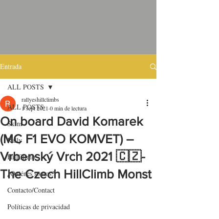
Entrada
ALL POSTS
rallyeshillclimbs
ALL POSTS
1 sept 2021
0 min de lectura
On board David Komarek
Skins
(MC F1 EVO KOMVET) –
Rally
Vrbenský Vrch 2021 🇨🇿-
HillClimb
The Czech HillClimb Monst
¿Quiénes somos?
Contacto/Contact
Políticas de privacidad