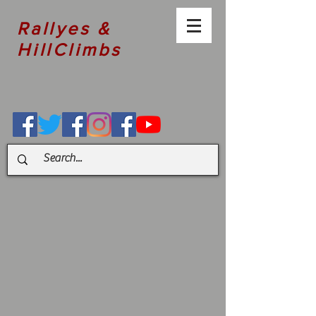
Rallyes &
HillClimbs