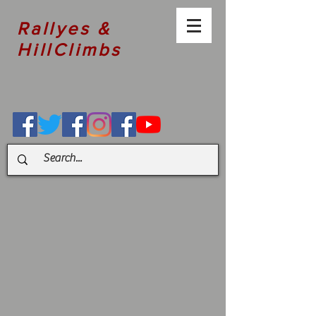
Rallyes &
HillClimbs