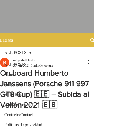
Entrada
ALL POSTS
rallyeshillclimbs
ALL POSTS
20 jun 2021
0 min de lectura
On board Humberto
Skins
Janssens (Porsche 911 997
Rally
GT3 Cup) 🇧🇪 – Subida al
HillClimb
Vellón 2021 🇪🇸
¿Quiénes somos?
Contacto/Contact
Políticas de privacidad