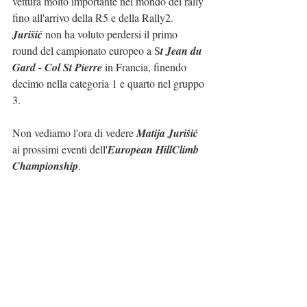
vettura molto importante nel mondo dei rally 
fino all'arrivo della R5 e della Rally2.
Jurišić
 non ha voluto perdersi il primo 
round del campionato europeo a S
t Jean du 
Gard - Col St Pierre
 in Francia, finendo 
decimo nella categoria 1 e quarto nel gruppo 
3.
Non vediamo l'ora di vedere 
Matija Jurišić
ai prossimi eventi dell'
European HillClimb 
Championship
.