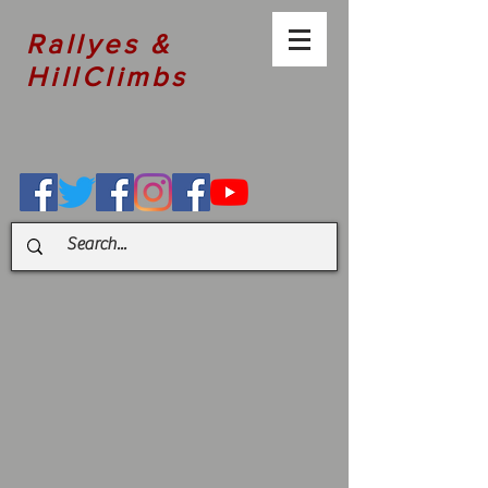
Rallyes &
HillClimbs