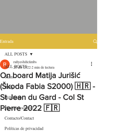
Entrada
ALL POSTS
rallyeshillclimbs
ALL POSTS
28 abr 2022
2 min de lectura
On board Matija Jurišić
Skins
(Škoda Fabia S2000) 🇭🇷 -
Rally
St Jean du Gard - Col St
HillClimb
Pierre 2022 🇫🇷
¿Quiénes somos?
Contacto/Contact
Políticas de privacidad