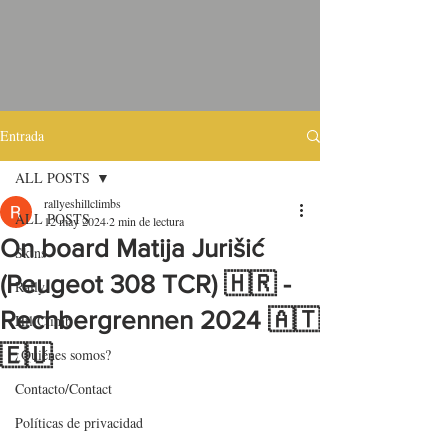
Entrada
ALL POSTS
rallyeshillclimbs
ALL POSTS
12 may 2024
2 min de lectura
On board Matija Jurišić
Skins
(Peugeot 308 TCR) 🇭🇷 -
Rally
Rechbergrennen 2024 🇦🇹
HillClimb
🇪🇺
¿Quiénes somos?
Contacto/Contact
Políticas de privacidad