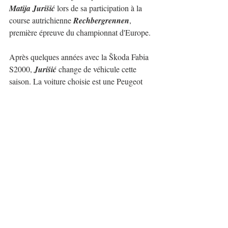
Matija Jurišić
 lors de sa participation à la 
course autrichienne 
Rechbergrennen
, 
première épreuve du championnat d'Europe.
Après quelques années avec la Škoda Fabia 
S2000, 
Jurišić
 change de véhicule cette 
saison. La voiture choisie est une Peugeot 
308 TCR, nous en sommes sûrs, atteindra 
de nombreux succès.
Le Croate a débuté l'année de la meilleure 
des manières avec une victoire dans le 
Groupe 4 du Championnat d'Europe.