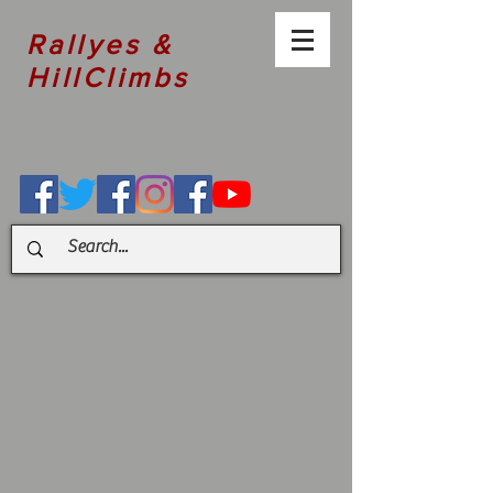
Rallyes &
HillClimbs