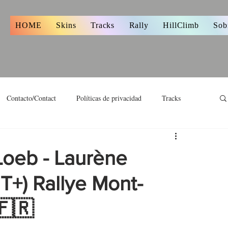
s
HOME
Skins
Tracks
Rally
HillClimb
Sob
Contacto/Contact
Políticas de privacidad
Tracks
Loeb - Laurène
T+) Rallye Mont-
🇫🇷