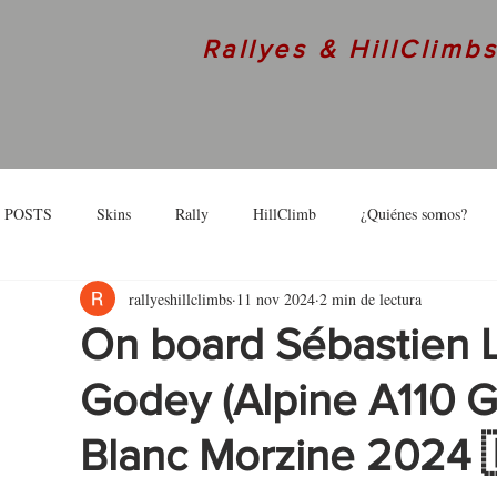
Rallyes & HillClimb
 POSTS
Skins
Rally
HillClimb
¿Quiénes somos?
rallyeshillclimbs
11 nov 2024
2 min de lectura
skins
Interview
On board Sébastien 
Godey (Alpine A110 G
Blanc Morzine 2024 