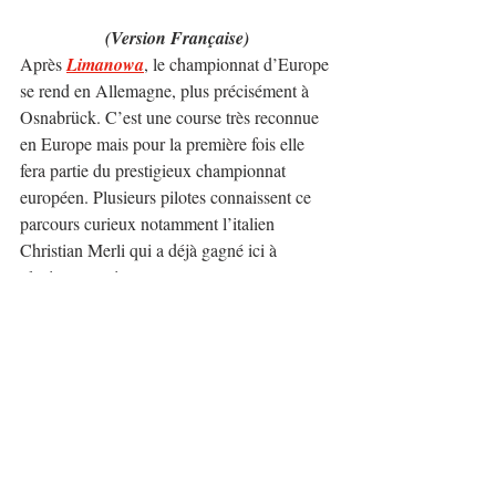
(Version Française)
Après 
Limanowa
, le championnat d’Europe 
se rend en Allemagne, plus précisément à 
Osnabrück. C’est une course très reconnue 
en Europe mais pour la première fois elle 
fera partie du prestigieux championnat 
européen. Plusieurs pilotes connaissent ce 
parcours curieux notamment l’italien 
Christian Merli qui a déjà gagné ici à 
plusieurs reprises.
Voici quelques-uns des pilotes les plus 
remarquables:
Catégorie 1
: 
Ronnie 
Bratschi
 (Mitsubishi Lancer Evo 7 
RS), 
Reto Meisel 
(Mercedes-Benz 
SLK 340 Judd), 
Grzegorz 
Rozalski
 (Mitsubishi Lancer), 