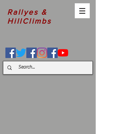
Rallyes &
HillClimbs