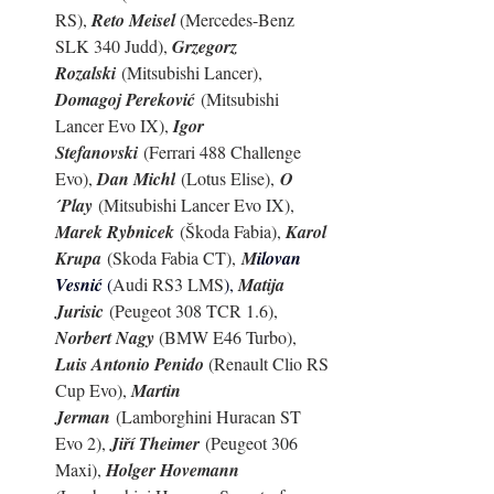
RS), 
Reto Meisel 
(Mercedes-Benz 
SLK 340 Judd), 
Grzegorz 
Rozalski
 (Mitsubishi Lancer), 
Domagoj Pereković
 (Mitsubishi 
Lancer Evo IX), 
Igor 
Stefanovski
 (Ferrari 488 Challenge 
Evo), 
Dan Michl
 (Lotus Elise),
O
´Play
 (Mitsubishi Lancer Evo IX), 
Marek Rybnicek
 (Škoda Fabia), 
Karol 
Krupa
 (Skoda Fabia CT), 
M
ilovan 
Vesnić 
(
Audi RS3 LMS
), 
Matija 
Jurisic
 (Peugeot 308 TCR 1.6), 
Norbert Nagy 
(BMW E46 Turbo), 
Luis Antonio Penido 
(
Renault Clio RS 
Cup Evo
), 
Martin 
Jerman
 (Lamborghini Huracan ST 
Evo 2), 
Jiří Theimer
 (Peugeot 306 
Maxi), 
Holger Hovemann