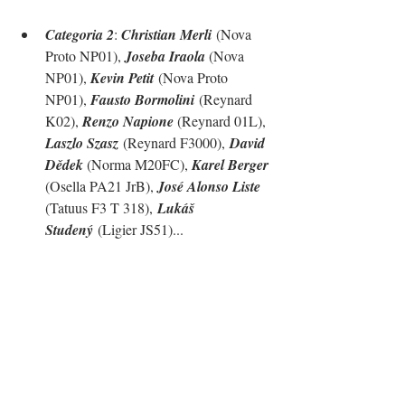
Categoria 2
: 
Christian Merli
 (Nova 
Proto NP01), 
Joseba Iraola 
(Nova 
NP01), 
Kevin Petit
 (Nova Proto 
NP01), 
Fausto Bormolini
 (Reynard 
K02), 
Renzo Napione 
(Reynard 01L), 
Laszlo Szasz
 (Reynard F3000),
David 
Dědek 
(Norma M20FC), 
Karel Berger 
(Osella PA21 JrB), 
José Alonso Liste 
(
Tatuus F3 T 318),
Lukáš 
Studený
 (Ligier JS51)
...