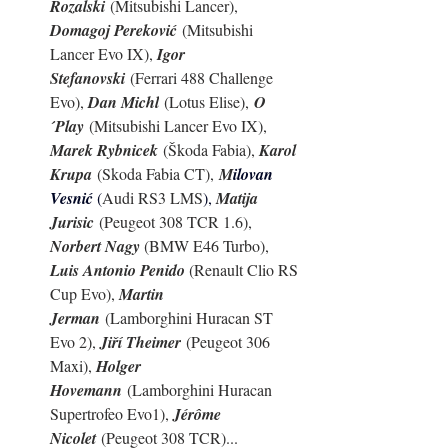
Rozalski
 (Mitsubishi Lancer), 
Domagoj Pereković
 (Mitsubishi 
Lancer Evo IX), 
Igor 
Stefanovski
 (Ferrari 488 Challenge 
Evo), 
Dan Michl
 (Lotus Elise),
O
´Play
 (Mitsubishi Lancer Evo IX), 
Marek Rybnicek
 (Škoda Fabia), 
Karol 
Krupa
 (Skoda Fabia CT), 
M
ilovan 
Vesnić 
(
Audi RS3 LMS
), 
Matija 
Jurisic
 (Peugeot 308 TCR 1.6), 
Norbert Nagy 
(BMW E46 Turbo), 
Luis Antonio Penido 
(
Renault Clio RS 
Cup Evo
), 
Martin 
Jerman
 (Lamborghini Huracan ST 
Evo 2), 
Jiří Theimer
 (Peugeot 306 
Maxi), 
Holger 
Hovemann
 (Lamborghini Huracan 
Supertrofeo Evo1), 
Jérôme 
Nicolet
 (Peugeot 308 TCR)
...