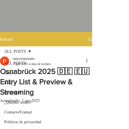
Entrada
ALL POSTS
rallyeshillclimbs
ALL POSTS
1 ago 2025
4 min de lectura
Osnabrück 2025 🇩🇪 🇪🇺
Skins
Entry List & Preview &
Rally
Streaming
HillClimb
Actualizado:
2 ago 2025
¿Quiénes somos?
Contacto/Contact
Políticas de privacidad