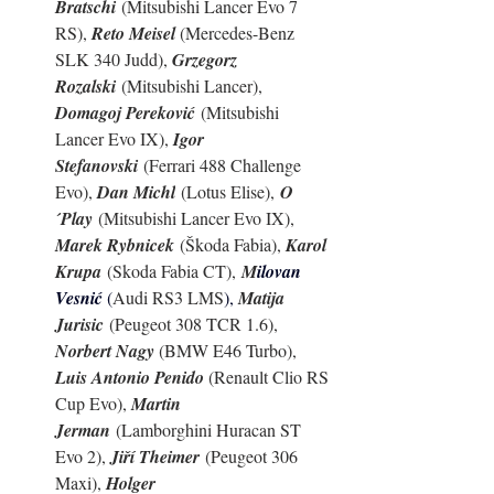
Bratschi
 (Mitsubishi Lancer Evo 7 
RS), 
Reto Meisel 
(Mercedes-Benz 
SLK 340 Judd), 
Grzegorz 
Rozalski
 (Mitsubishi Lancer), 
Domagoj Pereković
 (Mitsubishi 
Lancer Evo IX), 
Igor 
Stefanovski
 (Ferrari 488 Challenge 
Evo), 
Dan Michl
 (Lotus Elise),
O
´Play
 (Mitsubishi Lancer Evo IX), 
Marek Rybnicek
 (Škoda Fabia), 
Karol 
Krupa
 (Skoda Fabia CT), 
M
ilovan 
Vesnić 
(
Audi RS3 LMS
), 
Matija 
Jurisic
 (Peugeot 308 TCR 1.6), 
Norbert Nagy 
(BMW E46 Turbo), 
Luis Antonio Penido 
(
Renault Clio RS 
Cup Evo
), 
Martin 
Jerman
 (Lamborghini Huracan ST 
Evo 2), 
Jiří Theimer
 (Peugeot 306 
Maxi), 
Holger 