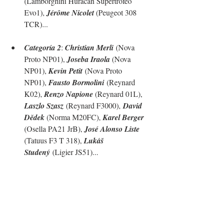
(Lamborghini Huracan Supertrofeo 
Evo1), 
Jérôme Nicolet
 (Peugeot 308 
TCR)
...
Categoría 2
: 
Christian Merli
 (Nova 
Proto NP01), 
Joseba Iraola 
(Nova 
NP01), 
Kevin Petit
 (Nova Proto 
NP01), 
Fausto Bormolini
 (Reynard 
K02), 
Renzo Napione 
(Reynard 01L), 
Laszlo Szasz
 (Reynard F3000),
David 
Dědek 
(Norma M20FC), 
Karel Berger 
(Osella PA21 JrB), 
José Alonso Liste 
(
Tatuus F3 T 318),
Lukáš 
Studený
 (Ligier JS51)
...