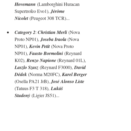
Hovemann
 (Lamborghini Huracan 
Supertrofeo Evo1), 
Jérôme 
Nicolet
 (Peugeot 308 TCR)
...
Category 2
: 
Christian Merli
 (Nova 
Proto NP01), 
Joseba Iraola 
(Nova 
NP01), 
Kevin Petit
 (Nova Proto 
NP01), 
Fausto Bormolini
 (Reynard 
K02), 
Renzo Napione 
(Reynard 01L), 
Laszlo Szasz
 (Reynard F3000),
David 
Dědek 
(Norma M20FC), 
Karel Berger 
(Osella PA21 JrB), 
José Alonso Liste 
(
Tatuus F3 T 318),
Lukáš 
Studený
 (Ligier JS51)
...