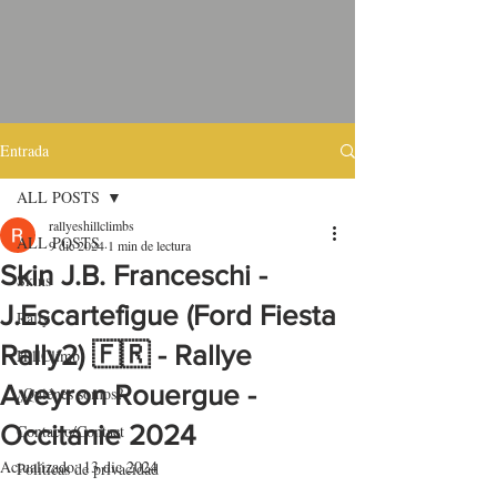
Entrada
ALL POSTS
rallyeshillclimbs
ALL POSTS
9 dic 2024
1 min de lectura
Skin J.B. Franceschi -
Skins
J.Escartefigue (Ford Fiesta
Rally
Rally2) 🇫🇷 - Rallye
HillClimb
Aveyron Rouergue -
¿Quiénes somos?
Occitanie 2024
Contacto/Contact
Actualizado:
13 dic 2024
Políticas de privacidad