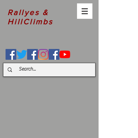
Rallyes &
HillClimbs