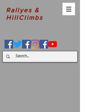
Rallyes &
HillClimbs