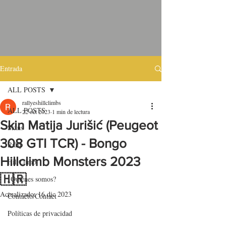
Entrada
ALL POSTS
rallyeshillclimbs
ALL POSTS
22 oct 2023
1 min de lectura
Skin Matija Jurišić (Peugeot
Skins
308 GTI TCR) - Bongo
Rally
Hillclimb Monsters 2023
HillClimb
🇭🇷
¿Quiénes somos?
Actualizado:
16 dic 2023
Contacto/Contact
Políticas de privacidad