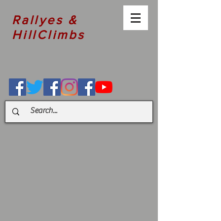
Rallyes &
HillClimbs