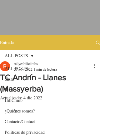
Entrada
ALL POSTS
rallyeshillclimbs
ALL POSTS
27 nov 2022
1 min de lectura
TC Andrín - Llanes
Skins
(Massyerba)
Rally
Actualizado:
4 dic 2022
HillClimb
¿Quiénes somos?
Contacto/Contact
Políticas de privacidad