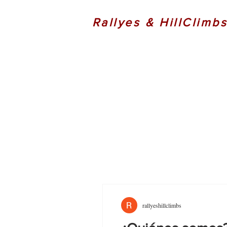
Rallyes & HillClimb
rallyeshillclimbs