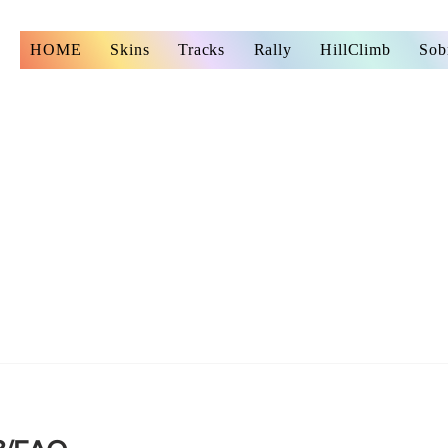
s
HOME
Skins
Tracks
Rally
HillClimb
Sob