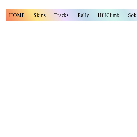
s
HOME
Skins
Tracks
Rally
HillClimb
Sob