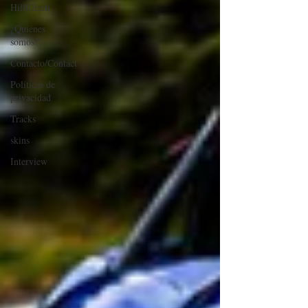
HillClimb
¿Quiénes
somos?
Contacto/Contact
Políticas de
privacidad
Tracks
skins
Interview