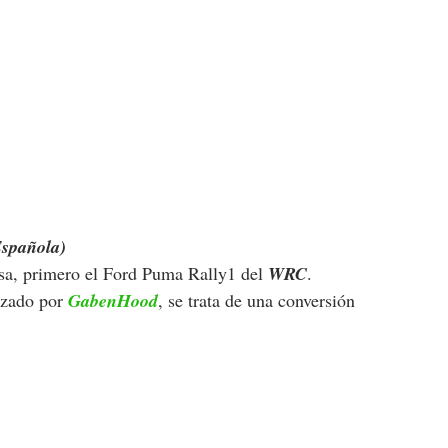
Española)
a, primero el Ford Puma Rally1 del 
WRC
. 
izado por 
GabenHood
, se trata de una conversión 