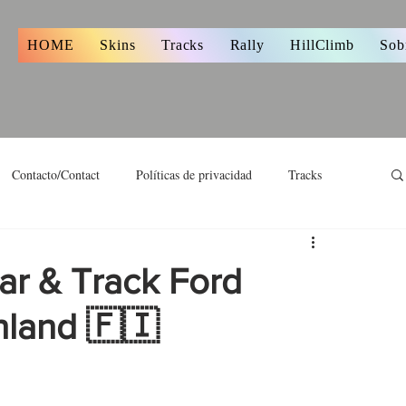
s
HOME
Skins
Tracks
Rally
HillClimb
Sob
Contacto/Contact
Políticas de privacidad
Tracks
ar & Track Ford
nland 🇫🇮