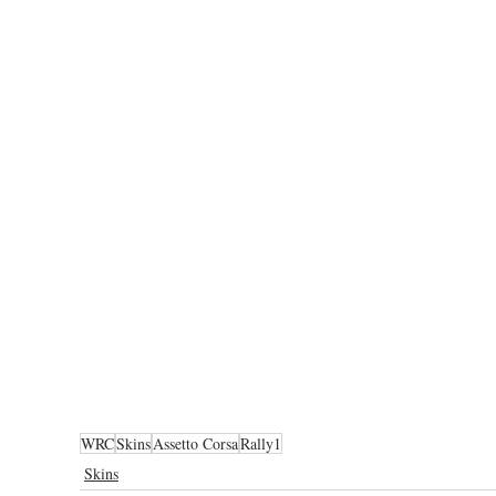
WRC
Skins
Assetto Corsa
Rally1
Skins