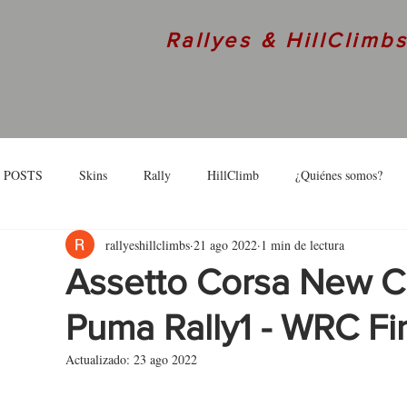
Rallyes & HillClimb
 POSTS
Skins
Rally
HillClimb
¿Quiénes somos?
rallyeshillclimbs
21 ago 2022
1 min de lectura
skins
Interview
Assetto Corsa New C
Puma Rally1 - WRC Fi
Actualizado:
23 ago 2022