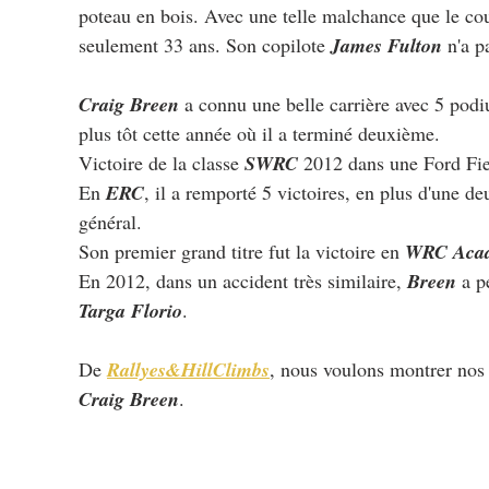
poteau en bois. Avec une telle malchance que le coup
seulement 33 ans. Son copilote 
James Fulton
 n'a p
Craig Breen
 a connu une belle carrière avec 5 pod
plus tôt cette année où il a terminé deuxième.
Victoire de la classe 
SWRC
 2012 dans une Ford Fi
En 
ERC
, il a remporté 5 victoires, en plus d'une d
général.
Son premier grand titre fut la victoire en
 WRC Aca
En 2012, dans un accident très similaire, 
Breen 
a p
Targa Florio
.
De 
Rallyes&HillClimbs
, nous voulons montrer nos 
Craig Breen
.