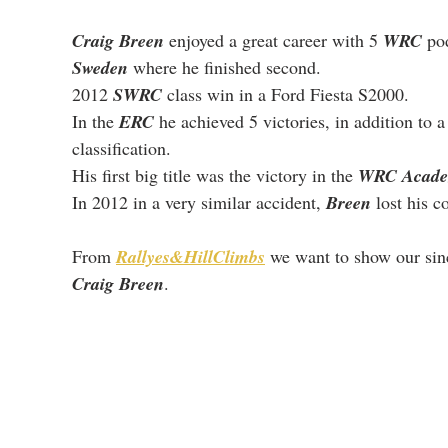
Craig Breen
 enjoyed a great career with 5 
WRC
 po
Sweden
 where he finished second.
2012 
SWRC
 class win in a Ford Fiesta S2000.
In the 
ERC
 he achieved 5 victories, in addition to 
classification.
His first big title was the victory in the 
WRC Acad
In 2012 in a very similar accident, 
Breen
 lost his c
From 
Rallyes&HillClimbs
 we want to show our sin
Craig Breen
.