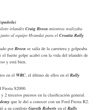
Española)
iloto irlandés 
Craig Breen
 mientras realizaba 
 junto al equipo Hyundai para el 
Croatia Rally
ado por 
Breen
 se salía de la carretera y golpeaba 
 el fuerte golpe acabó con la vida del irlandés de 
leso y está bien.
ios en el 
WRC
, el último de ellos en el 
Rally 
d Fiesta S2000.
y 2 terceros puestos en la clasificación general.
demy 
que le dió a conocer con un Ford Fiesta R2.
ió a su copiloto 
Gareth Roberts 
en el 
Rally 