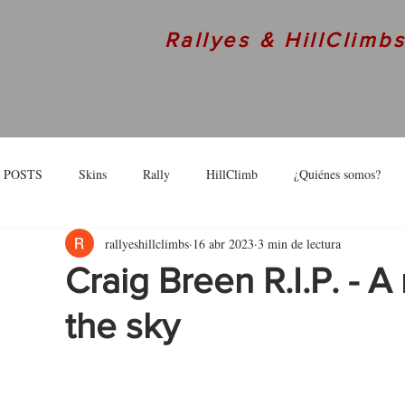
Rallyes & HillClimb
 POSTS
Skins
Rally
HillClimb
¿Quiénes somos?
rallyeshillclimbs
16 abr 2023
3 min de lectura
skins
Interview
Craig Breen R.I.P. - A
the sky