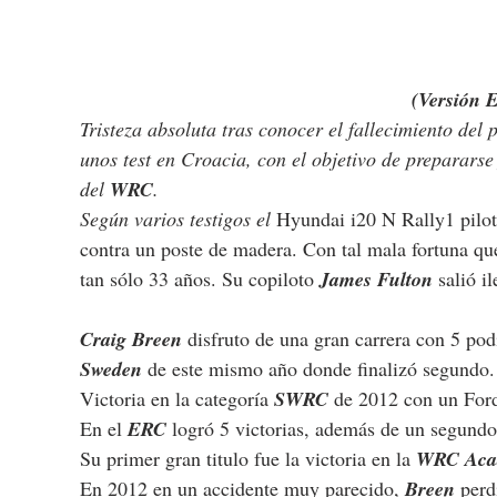
(Versión 
Tristeza absoluta tras conocer el fallecimiento del p
unos test en Croacia, con el objetivo de prepararse
del 
WRC
.
Según varios testigos el 
Hyundai i20 N Rally1 pilot
contra un poste de madera. Con tal mala fortuna que
tan sólo 33 años. Su copiloto 
James Fulton
 salió i
Craig Breen
 disfruto de una gran carrera con 5 pod
Sweden
 de este mismo año donde finalizó segundo.
Victoria en la categoría 
SWRC
 de 2012 con un For
En el 
ERC
 logró 5 victorias, además de un segundo 
Su primer gran titulo fue la victoria en la 
WRC Aca
En 2012 en un accidente muy parecido, 
Breen
 perd