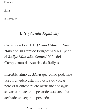
Tracks
skins
Interview
🇪🇸 
(Versión Española)
Cámara on board de 
Manuel Mora
 e 
Iván 
Bajo
 con su atómico Peugeot 205 Rallye en 
el 
Rallye Montaña Central
 2021 del 
Campeonato de Asturias de Rallyes.
Increíble ritmo de 
Mora
 que como podemos 
ver en el vídeo está muy cerca de volcar 
pero el talentoso piloto asturiano consigue 
salvar la situación, a pesar de este susto ha 
acabado en segunda posición.