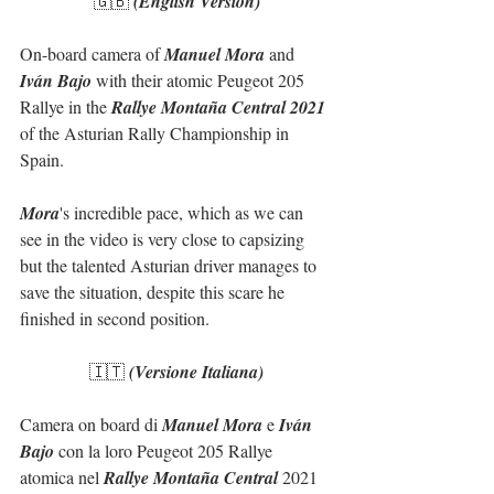
🇬🇧 
(English Version)
On-board camera of 
Manuel Mora
 and 
Iván Bajo
 with their atomic Peugeot 205 
Rallye in the 
Rallye Montaña Central 2021
of the Asturian Rally Championship in 
Spain.
Mora
's incredible pace, which as we can 
see in the video is very close to capsizing 
but the talented Asturian driver manages to 
save the situation, despite this scare he 
finished in second position.
🇮🇹 
(Versione Italiana)
Camera on board di 
Manuel Mora
 e 
Iván 
Bajo
 con la loro Peugeot 205 Rallye 
atomica nel 
Rallye Montaña Central
 2021 