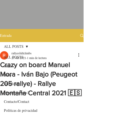
Entrada
ALL POSTS
rallyeshillclimbs
ALL POSTS
21 oct 2021
1 min de lectura
Crazy on board Manuel
Skins
Mora - Iván Bajo (Peugeot
Rally
205 rallye) - Rallye
HillClimb
Montaña Central 2021 🇪🇸
¿Quiénes somos?
Contacto/Contact
Políticas de privacidad