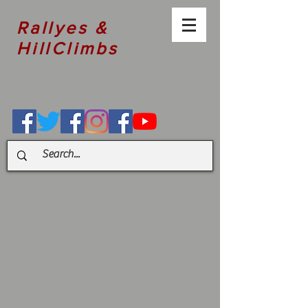
Rallyes &
HillClimbs