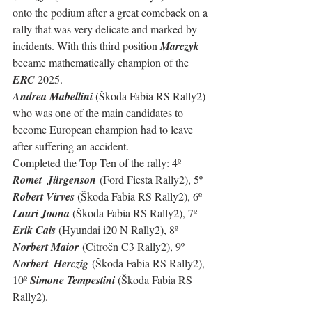
onto the podium after a great comeback on a 
rally that was very delicate and marked by 
incidents. With this third position 
Marczyk
became mathematically champion of the 
ERC
 2025.
Andrea Mabellini
 (Škoda Fabia RS Rally2) 
who was one of the main candidates to 
become European champion had to leave 
after suffering an accident.
Completed the Top Ten of the rally: 
4º 
Romet  Jürgenson
 (Ford Fiesta Rally2), 5º 
Robert Virves 
(Škoda Fabia RS Rally2), 6º 
Lauri Joona 
(Škoda Fabia RS Rally2), 7º 
Erik Cais 
(
Hyundai i20 N Rally2
), 8º 
Norbert Maior
 (Citroën C3 Rally2), 9º 
Norbert  Herczig
(Škoda Fabia RS Rally2), 
10º 
Simone Tempestini 
(Škoda Fabia RS 
Rally2).