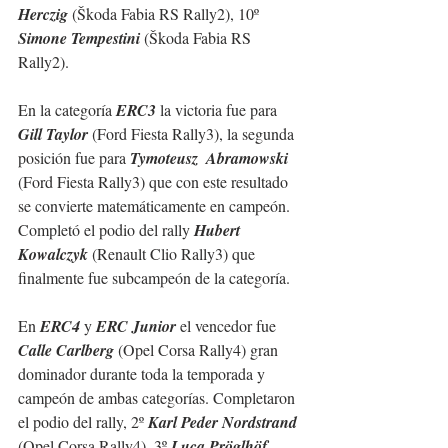
Herczig
(Škoda Fabia RS Rally2), 10º 
Simone Tempestini 
(Škoda Fabia RS 
Rally2).
En la categoría 
ERC3
 la victoria fue para 
Gill Taylor 
(Ford Fiesta Rally3), la segunda 
posición fue para 
Tymoteusz  Abramowski 
(Ford Fiesta Rally3) que con este resultado 
se convierte matemáticamente en campeón.
Completó el podio del rally 
Hubert 
Kowalczyk
 (Renault Clio Rally3) que 
finalmente fue subcampeón de la categoría.
En 
ERC4
 y 
ERC Junior
 el vencedor fue 
Calle Carlberg
 (Opel Corsa Rally4) gran 
dominador durante toda la temporada y 
campeón de ambas categorías. Completaron 
el podio del rally, 2º 
Karl Peder Nordstrand
(Opel Corsa Rally4), 3º 
Luca Pröglhöf 