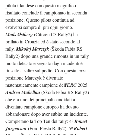
pilota irlandese con questo magnifico 
risultato conclude il campionato in seconda 
posizione. Questo pilota continua ad 
evolversi sempre di più ogni giorno.
Mads Østberg
 (Citroën C3 Rally2) ha 
brillato in Croazia ed è stato secondo al 
rally. 
Mikołaj Marczyk
 (Škoda Fabia RS 
Rally2) dopo una grande rimonta in un rally 
molto delicato e segnato dagli incidenti è 
riuscito a salire sul podio. Con questa terza 
posizione Marczyk è diventato 
matematicamente campione dell'
ERC
 2025.
Andrea Mabellini
 (Škoda Fabia RS Rally2) 
che era uno dei principali candidati a 
diventare campione europeo ha dovuto 
abbandonare dopo aver subito un incidente.
Completano la Top Ten del rally: 
4º 
Romet  
Jürgenson
 (Ford Fiesta Rally2), 5º 
Robert 