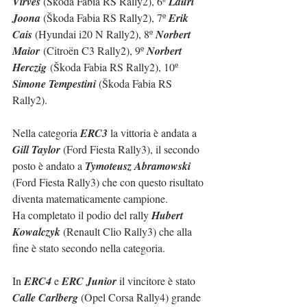
Virves 
(Škoda Fabia RS Rally2), 6º 
Lauri 
Joona 
(Škoda Fabia RS Rally2), 7º 
Erik 
Cais 
(
Hyundai i20 N Rally2
), 8º 
Norbert 
Maior
 (Citroën C3 Rally2), 9º 
Norbert  
Herczig
(Škoda Fabia RS Rally2), 10º 
Simone Tempestini 
(Škoda Fabia RS 
Rally2).
Nella categoria 
ERC3
 la vittoria è andata a 
Gill Taylor
 (Ford Fiesta Rally3), il secondo 
posto è andato a 
Tymoteusz Abramowski
(Ford Fiesta Rally3) che con questo risultato 
diventa matematicamente campione.
Ha completato il podio del rally 
Hubert 
Kowalczyk
 (Renault Clio Rally3) che alla 
fine è stato secondo nella categoria.
In 
ERC4
 e 
ERC Junior
 il vincitore è stato 
Calle Carlberg
 (Opel Corsa Rally4) grande 