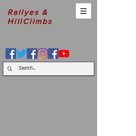
Rallyes &
HillClimbs