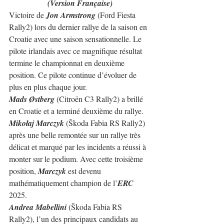
(Version Française)
Victoire de 
Jon Armstrong
 (Ford Fiesta 
Rally2) lors du dernier rallye de la saison en 
Croatie avec une saison sensationnelle. Le 
pilote irlandais avec ce magnifique résultat 
termine le championnat en deuxième 
position. Ce pilote continue d’évoluer de 
plus en plus chaque jour.
Mads Østberg
 (Citroën C3 Rally2) a brillé 
en Croatie et a terminé deuxième du rallye. 
Mikołaj Marczyk
 (Škoda Fabia RS Rally2) 
après une belle remontée sur un rallye très 
délicat et marqué par les incidents a réussi à 
monter sur le podium. Avec cette troisième 
position, 
Marczyk
 est devenu 
mathématiquement champion de l’
ERC
2025.
Andrea Mabellini
 (Škoda Fabia RS 
Rally2), l’un des principaux candidats au 