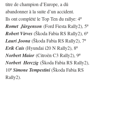
titre de champion d’Europe, a dû 
abandonner à la suite d’un accident.
Ils ont complété le Top Ten du rallye: 
4º 
Romet  Jürgenson
 (Ford Fiesta Rally2), 5º 
Robert Virves 
(Škoda Fabia RS Rally2), 6º 
Lauri Joona 
(Škoda Fabia RS Rally2), 7º 
Erik Cais 
(
Hyundai i20 N Rally2
), 8º 
Norbert Maior
 (Citroën C3 Rally2), 9º 
Norbert  Herczig
(Škoda Fabia RS Rally2), 
10º 
Simone Tempestini 
(Škoda Fabia RS 
Rally2).
Dans la catégorie 
ERC3
, la victoire revient 
à 
Gill Taylor
 (Ford Fiesta Rally3), la 
deuxième place revient à 
Tymoteusz 
Abramowski
 (Ford Fiesta Rally3) qui 
devient ainsi mathématiquement champion.
Il a complété le podium du rallye 
Hubert 
Kowalczyk
 (Renault Clio Rally3) qui est 