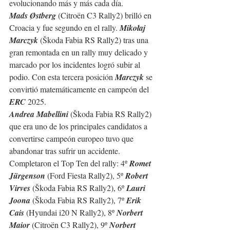
evolucionando más y más cada día.
Mads Østberg 
(Citroën C3 Rally2) brilló en 
Croacia y fue segundo en el rally. 
Mikołaj 
Marczyk 
(Škoda Fabia RS Rally2) tras una 
gran remontada en un rally muy delicado y 
marcado por los incidentes logró subir al 
podio. Con esta tercera posición 
Marczyk 
se 
convirtió matemáticamente en campeón del 
ERC 
2025.
Andrea Mabellini 
(Škoda Fabia RS Rally2) 
que era uno de los principales candidatos a 
convertirse campeón europeo tuvo que 
abandonar tras sufrir un accidente.
Completaron el Top Ten del rally: 4º 
Romet  
Jürgenson
 (Ford Fiesta Rally2), 5º 
Robert 
Virves 
(Škoda Fabia RS Rally2), 6º 
Lauri 
Joona 
(Škoda Fabia RS Rally2), 7º 
Erik 
Cais 
(
Hyundai i20 N Rally2
), 8º 
Norbert 
Maior
 (Citroën C3 Rally2), 9º 
Norbert  