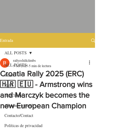
Entrada
ALL POSTS
rallyeshillclimbs
ALL POSTS
9 oct 2025
5 min de lectura
Croatia Rally 2025 (ERC)
Skins
🇭🇷 🇪🇺 - Armstrong wins
Rally
and Marczyk becomes the
HillClimb
new European Champion
¿Quiénes somos?
Contacto/Contact
Políticas de privacidad