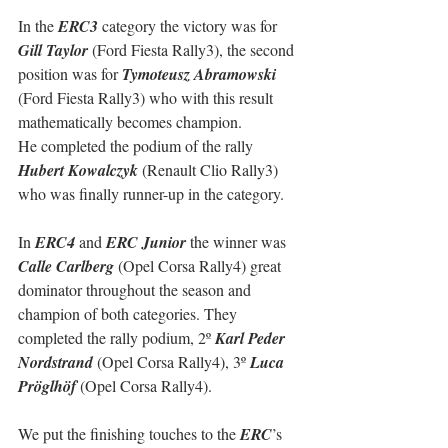
In the 
ERC3
 category the victory was for 
Gill Taylor
 (Ford Fiesta Rally3), the second 
position was for 
Tymoteusz Abramowski
(Ford Fiesta Rally3) who with this result 
mathematically becomes champion.
He completed the podium of the rally 
Hubert Kowalczyk
 (Renault Clio Rally3) 
who was finally runner-up in the category.
In 
ERC4
 and 
ERC Junior
 the winner was 
Calle Carlberg
 (Opel Corsa Rally4) great 
dominator throughout the season and 
champion of both categories. They 
completed the rally podium, 2º 
Karl Peder 
Nordstrand
 (Opel Corsa Rally4), 3º 
Luca 
Pröglhöf
 (Opel Corsa Rally4).
We put the finishing touches to the 
ERC
’s 