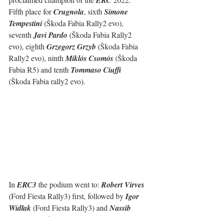
Fifth place for 
Crugnola
, sixth 
Simone 
Tempestini
 (Škoda Fabia Rally2 evo), 
seventh 
Javi Pardo
 (Škoda Fabia Rally2 
evo), eighth 
Grzegorz Grzyb
 (Škoda Fabia 
Rally2 evo), ninth 
Miklós Csomós
 (Škoda 
Fabia R5) and tenth 
Tommaso Ciuffi
(Škoda Fabia rally2 evo).
In 
ERC3
 the podium went to: 
Robert Virves
(Ford Fiesta Rally3) first, followed by 
Igor 
Widłak
 (Ford Fiesta Rally3) and 
Nassib 