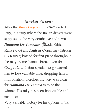
(English Version)
After the 
Rally Liepāja
, the 
ERC
 visited 
Italy, in a rally where the Italian drivers were 
supposed to be very combative and it was. 
Damiano De Tommaso
 (Škoda Fabia 
Rally2 evo) and 
Andrea Crugnola
 (Citroën 
C3 Rally2) battled for first place throughout 
the rally. A mechanical breakdown for 
Crugnola
 with four specials to go caused 
him to lose valuable time, dropping him to 
fifth position, therefore the way was clear 
for 
Damiano De Tommaso
 to be the 
winner. His rally has been impeccable and 
error-free.
Very valuable victory for his options in the 
Italian championship and prestigious since 