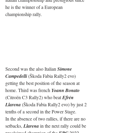
he is the winner of a European 
championship rally.
Second was the also Italian 
Simone 
Campedelli
 (Škoda Fabia Rally2 evo) 
getting the best position of the season at 
home. Third was french 
Yoann Bonato
(Citroën C3 Rally2) who beat 
Efrén 
Llarena
 (Škoda Fabia Rally2 evo) by just 2 
tenths of a second in the Power Stage.
In the absence of two rallies, if there are no 
setbacks, 
Llarena
 in the next rally could be 
proclaimed champion of the 
ERC
 2022.