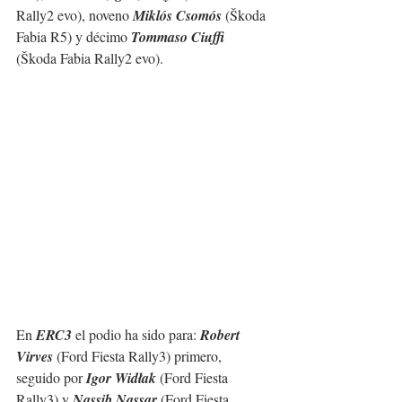
Rally2 evo), noveno 
Miklós Csomós
 (Škoda 
Fabia R5) y décimo 
Tommaso Ciuffi
(Škoda Fabia Rally2 evo).
En 
ERC3 
el podio ha sido para: 
Robert 
Virves
 (Ford Fiesta Rally3) primero, 
seguido por 
Igor Widłak
 (Ford Fiesta 
Rally3) y 
Nassib Nassar
 (Ford Fiesta 