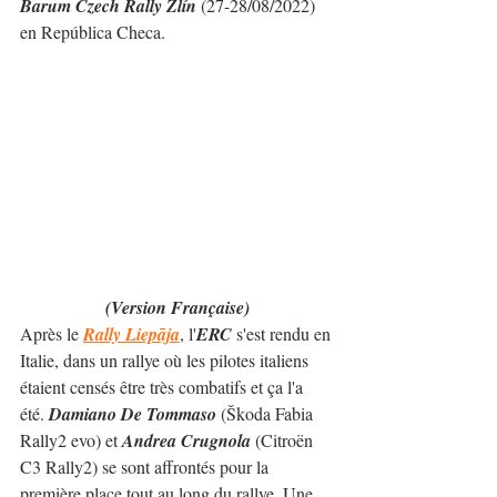
Barum Czech Rally Zlín
 (27-28/08/2022) 
en República Checa.
(Version Française)
Après le 
Rally Liepāja
, l'
ERC
 s'est rendu en 
Italie, dans un rallye où les pilotes italiens 
étaient censés être très combatifs et ça l'a 
été. 
Damiano De Tommaso
 (Škoda Fabia 
Rally2 evo) et 
Andrea Crugnola
 (Citroën 
C3 Rally2) se sont affrontés pour la 
première place tout au long du rallye. Une 