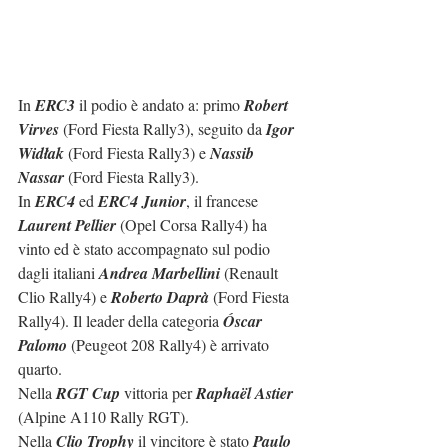
In 
ERC3
 il podio è andato a: primo 
Robert 
Virves
 (Ford Fiesta Rally3), seguito da 
Igor 
Widłak
 (Ford Fiesta Rally3) e 
Nassib 
Nassar
 (Ford Fiesta Rally3).
In 
ERC4
 ed 
ERC4 Junior
, il francese 
Laurent Pellier
 (Opel Corsa Rally4) ha 
vinto ed è stato accompagnato sul podio 
dagli italiani 
Andrea Marbellini
 (Renault 
Clio Rally4) e 
Roberto Daprà
 (Ford Fiesta 
Rally4). Il leader della categoria 
Óscar 
Palomo
 (Peugeot 208 Rally4) è arrivato 
quarto.
Nella 
RGT Cup
 vittoria per 
Raphaël Astier
(Alpine A110 Rally RGT).
Nella 
Clio Trophy
 il vincitore è stato 
Paulo 