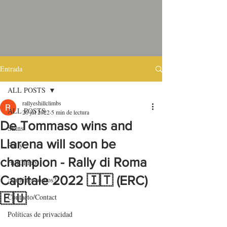
Entrada
ALL POSTS
rallyeshillclimbs
ALL POSTS
26 jul 2022
5 min de lectura
De Tommaso wins and
Skins
Llarena will soon be
Rally
champion - Rally di Roma
HillClimb
Capitale 2022 🇮🇹 (ERC)
¿Quiénes somos?
🇪🇺
Contacto/Contact
Políticas de privacidad