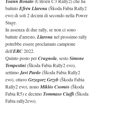
Yoann Bonato
 (Citroën C3 Rally2) che ha 
battuto 
Efrén Llarena
 (Škoda Fabia Rally2 
evo) di soli 2 decimi di secondo nella Power 
Stage.
In assenza di due rally, se non ci sono 
battute d'arresto, 
Llarena
 nel prossimo rally 
potrebbe essere proclamato campione 
dell'
ERC
 2022.
Quinto posto per 
Crugnola
, sesto 
Simone 
Tempestini 
(Škoda Fabia Rally2 evo), 
settimo 
Javi Pardo
 (Škoda Fabia Rally2 
evo), ottavo 
Grzegorz Grzyb
 (Škoda Fabia 
Rally2 evo), nono 
Miklós Csomós
 (Škoda 
Fabia R5) e decimo 
Tommaso Ciuffi
 (Škoda 
Fabia rally2evo).