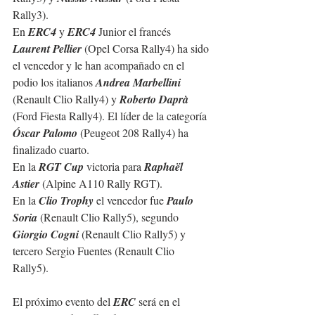
Rally3).
En 
ERC4
 y 
ERC4
 Junior el francés 
Laurent Pellier
 (Opel Corsa Rally4) ha sido 
el vencedor y le han acompañado en el 
podio los italianos 
Andrea Marbellini
(Renault Clio Rally4) y 
Roberto Daprà
(Ford Fiesta Rally4). El líder de la categoría 
Óscar Palomo
 (Peugeot 208 Rally4) ha 
finalizado cuarto.
En la 
RGT Cup
 victoria para 
Raphaël 
Astier
 (Alpine A110 Rally RGT).
En la 
Clio Trophy
 el vencedor fue 
Paulo 
Soria
 (Renault Clio Rally5), segundo 
Giorgio Cogni
 (Renault Clio Rally5) y 
tercero Sergio Fuentes (Renault Clio 
Rally5).
El próximo evento del 
ERC
 será en el 