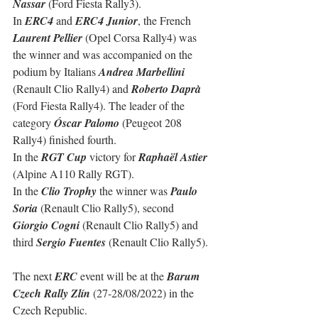
Nassar
 (Ford Fiesta Rally3).
In 
ERC4
 and 
ERC4 Junior
, the French 
Laurent Pellier
 (Opel Corsa Rally4) was 
the winner and was accompanied on the 
podium by Italians 
Andrea Marbellini
(Renault Clio Rally4) and 
Roberto Daprà
(Ford Fiesta Rally4). The leader of the 
category 
Óscar Palomo
 (Peugeot 208 
Rally4) finished fourth.
In the 
RGT Cup
 victory for 
Raphaël Astier
(Alpine A110 Rally RGT).
In the 
Clio Trophy
 the winner was 
Paulo 
Soria
 (Renault Clio Rally5), second 
Giorgio Cogni
 (Renault Clio Rally5) and 
third 
Sergio Fuentes
 (Renault Clio Rally5).
The next 
ERC
 event will be at the 
Barum 
Czech Rally Zlín
 (27-28/08/2022) in the 
Czech Republic.