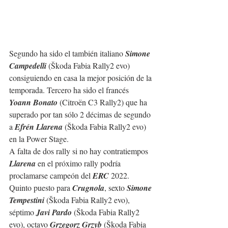
Segundo ha sido el también italiano 
Simone 
Campedelli 
(Škoda Fabia Rally2 evo) 
consiguiendo en casa la mejor posición de la 
temporada. Tercero ha sido el francés 
Yoann Bonato
 (Citroën C3 Rally2) que ha 
superado por tan sólo 2 décimas de segundo 
a 
Efrén Llarena
 (Škoda Fabia Rally2 evo) 
en la Power Stage.
A falta de dos rally si no hay contratiempos 
Llarena
 en el próximo rally podría 
proclamarse campeón del 
ERC
 2022.
Quinto puesto para 
Crugnola
, sexto 
Simone 
Tempestini
 (Škoda Fabia Rally2 evo), 
séptimo 
Javi Pardo
 (Škoda Fabia Rally2 
evo), octavo 
Grzegorz Grzyb
 (Škoda Fabia 