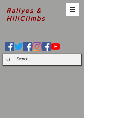
Rallyes &
HillClimbs