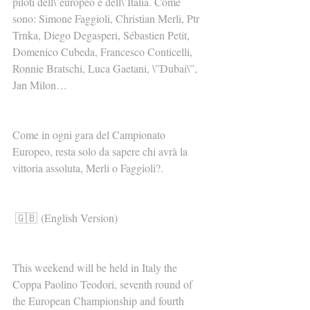
piloti dell\’europeo e dell\’Italia. Come 
sono: Simone Faggioli, Christian Merli, Ptr 
Trnka, Diego Degasperi, Sébastien Petit, 
Domenico Cubeda, Francesco Conticelli, 
Ronnie Bratschi, Luca Gaetani, \”Dubai\”, 
Jan Milon…
Come in ogni gara del Campionato 
Europeo, resta solo da sapere chi avrà la 
vittoria assoluta, Merli o Faggioli?.
🇬🇧 (English Version)
This weekend will be held in Italy the 
Coppa Paolino Teodori, seventh round of 
the European Championship and fourth 