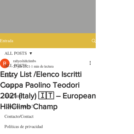
Entrada
ALL POSTS
rallyeshillclimbs
ALL POSTS
23 jun 2021
1 min de lectura
Entry List /Elenco Iscritti
Skins
Coppa Paolino Teodori
Rally
2021 (Italy) 🇮🇹 – European
HillClimb
HillClimb Champ
¿Quiénes somos?
Contacto/Contact
Políticas de privacidad