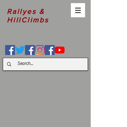
Rallyes &
HillClimbs