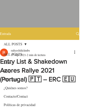
Entrada
ALL POSTS
rallyeshillclimbs
ALL POSTS
17 sept 2021
2 min de lectura
Entry List & Shakedown
Skins
Azores Rallye 2021
Rally
(Portugal) 🇵🇹 – ERC 🇪🇺
HillClimb
¿Quiénes somos?
Contacto/Contact
Políticas de privacidad