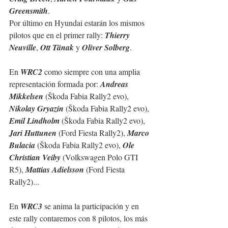
Greensmith
.
Por último en Hyundai estarán los mismos 
pilotos que en el primer rally: 
Thierry 
Neuville
, 
Ott Tänak
 y 
Oliver Solberg
.
En 
WRC2
 como siempre con una amplia 
representación formada por: 
Andreas 
Mikkelsen
 (Škoda Fabia Rally2 evo), 
Nikolay Gryazin
 (Škoda Fabia Rally2 evo), 
Emil Lindholm
 (Škoda Fabia Rally2 evo), 
Jari Huttunen
 (Ford Fiesta Rally2), 
Marco 
Bulacia
 (Škoda Fabia Rally2 evo), 
Ole 
Christian Veiby
 (Volkswagen Polo GTI 
R5), 
Mattias Adielsson
 (Ford Fiesta 
Rally2)...
En 
WRC3
 se anima la participación y en 
este rally contaremos con 8 pilotos, los más 