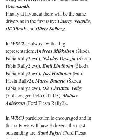
Greensmith
.
Finally at Hyundai there will be the same 
drivers as in the first rally: 
Thierry Neuville
, 
Ott Tänak
 and 
Oliver Solberg
.
In 
WRC2
 as always with a big 
representation: 
Andreas Mikkelsen
 (Škoda 
Fabia Rally2 evo), 
Nikolay Gryazin
 (Škoda 
Fabia Rally2 evo), 
Emil Lindholm
 (Škoda 
Fabia Rally2 evo), 
Jari Huttunen
 (Ford 
Fiesta Rally2), 
Marco Bulacia
 (Škoda 
Fabia Rally2 evo), 
Ole Christian Veiby 
(Volkswagen Polo GTI R5), 
Mattias 
Adielsson
 (Ford Fiesta Rally2)...
In 
WRC3
 participation is encouraged and in 
this rally we will have 8 drivers, the most 
outstanding are: 
Sami Pajari
 (Ford Fiesta 