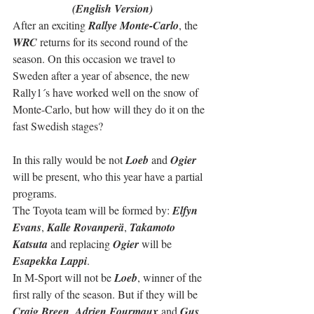
(English Version)
After an exciting 
Rallye Monte-Carlo
, the 
WRC
 returns for its second round of the 
season. On this occasion we travel to 
Sweden after a year of absence, the new 
Rally1´s have worked well on the snow of 
Monte-Carlo, but how will they do it on the 
fast Swedish stages?
In this rally would be not 
Loeb
 and 
Ogier
will be present, who this year have a partial 
programs.
The Toyota team will be formed by: 
Elfyn 
Evans
, 
Kalle Rovanperä
, 
Takamoto 
Katsuta
 and replacing 
Ogier
 will be 
Esapekka Lappi
.
In M-Sport will not be 
Loeb
, winner of the 
first rally of the season. But if they will be 
Craig Breen
, 
Adrien Fourmaux
 and 
Gus 