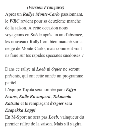
(Version Française)
Après un 
Rallye Monte-Carlo
 passionnant, 
le 
WRC
 revient pour sa deuxième manche 
de la saison. A cette occasion nous 
voyageons en Suède après un an d'absence, 
les nouveaux Rally1 ont bien marché sur la 
neige de Monte-Carlo, mais comment vont-
ils faire sur les rapides spéciales suédoises ?
Dans ce rallye ni 
Loeb
 ni 
Ogier
 ne seront 
présents, qui ont cette année un programme 
partiel.
L'équipe Toyota sera formée par : 
Elfyn 
Evans
, 
Kalle Rovanperä
, 
Takamoto 
Katsuta
 et le remplaçant d'
Ogier
 sera 
Esapekka Lappi
.
En M-Sport ne sera pas 
Loeb
, vainqueur du 
premier rallye de la saison. Mais s'il s'agira 