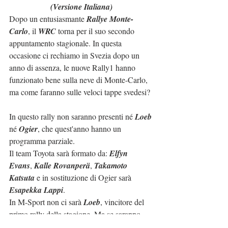
(Versione Italiana)
Dopo un entusiasmante
 Rallye Monte-
Carlo
, il 
WRC
 torna per il suo secondo 
appuntamento stagionale. In questa 
occasione ci rechiamo in Svezia dopo un 
anno di assenza, le nuove Rally1 hanno 
funzionato bene sulla neve di Monte-Carlo, 
ma come faranno sulle veloci tappe svedesi?
In questo rally non saranno presenti né 
Loeb
né 
Ogier
, che quest'anno hanno un 
programma parziale.
Il team Toyota sarà formato da: 
Elfyn 
Evans
, 
Kalle Rovanperä
, 
Takamoto 
Katsuta
 e in sostituzione di Ogier sarà 
Esapekka Lappi
.
In M-Sport non ci sarà 
Loeb
, vincitore del 
primo rally della stagione. Ma se saranno 
Craig Breen
, 
Adrien Fourmaux
 e 
Gus 