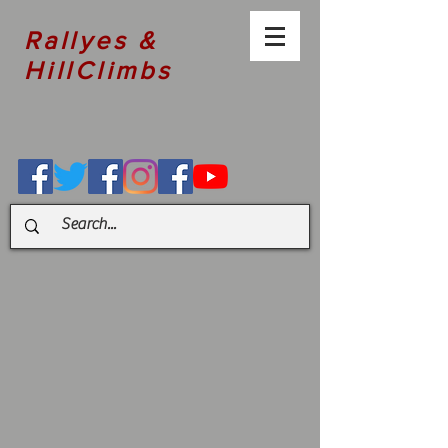
Rallyes &
HillClimbs