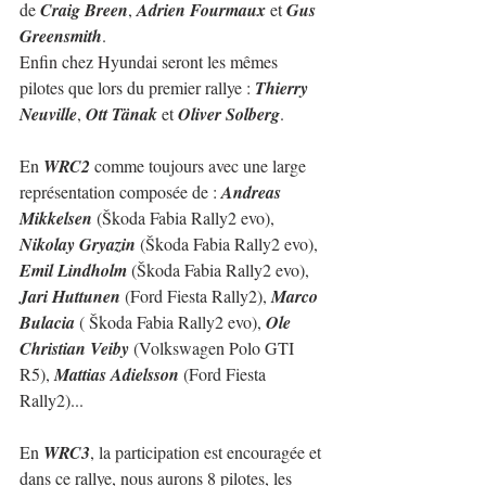
de 
Craig Breen
, 
Adrien Fourmaux
 et 
Gus 
Greensmith
.
Enfin chez Hyundai seront les mêmes 
pilotes que lors du premier rallye : 
Thierry 
Neuville
, 
Ott Tänak
 et 
Oliver Solberg
.
En 
WRC2
 comme toujours avec une large 
représentation composée de : 
Andreas 
Mikkelsen
 (Škoda Fabia Rally2 evo), 
Nikolay Gryazin
 (Škoda Fabia Rally2 evo), 
Emil Lindholm
 (Škoda Fabia Rally2 evo), 
Jari Huttunen
 (Ford Fiesta Rally2), 
Marco 
Bulacia
 ( Škoda Fabia Rally2 evo), 
Ole 
Christian Veiby
 (Volkswagen Polo GTI 
R5), 
Mattias Adielsson
 (Ford Fiesta 
Rally2)...
En 
WRC3
, la participation est encouragée et 
dans ce rallye, nous aurons 8 pilotes, les 