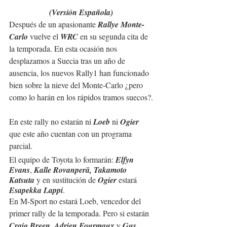
(Versión Española)
Después de un apasionante 
Rallye Monte-
Carlo
 vuelve el 
WRC
 en su segunda cita de 
la temporada. En esta ocasión nos 
desplazamos a Suecia tras un año de 
ausencia, los nuevos Rally1 han funcionado 
bien sobre la nieve del Monte-Carlo ¿pero 
como lo harán en los rápidos tramos suecos?.
En este rally no estarán ni 
Loeb
 ni 
Ogier
que este año cuentan con un programa 
parcial.
El equipo de Toyota lo formarán: 
Elfyn 
Evans
, 
Kalle Rovanperä, Takamoto 
Katsuta 
y en sustitución de
 Ogier
 estará 
Esapekka Lappi
.
En M-Sport no estará Loeb, vencedor del 
primer rally de la temporada. Pero si estarán 
Craig Breen
, 
Adrien Fourmaux
 y 
Gus 