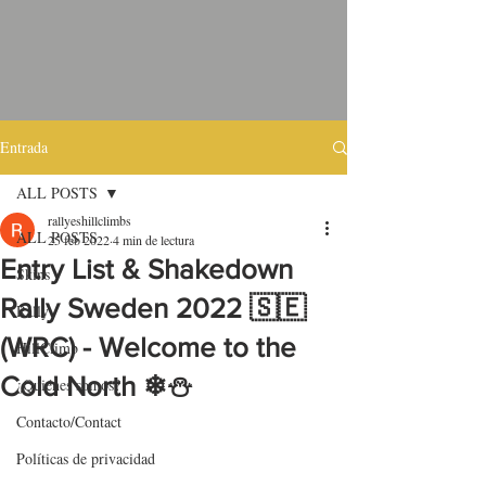
Entrada
ALL POSTS
rallyeshillclimbs
ALL POSTS
25 feb 2022
4 min de lectura
Entry List & Shakedown
Skins
Rally Sweden 2022 🇸🇪
Rally
(WRC) - Welcome to the
HillClimb
Cold North ❄⛄
¿Quiénes somos?
Contacto/Contact
Políticas de privacidad