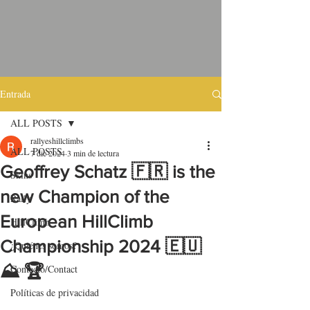
Entrada
ALL POSTS
rallyeshillclimbs
ALL POSTS
7 dic 2024
3 min de lectura
Geoffrey Schatz 🇫🇷 is the
Skins
new Champion of the
Rally
European HillClimb
HillClimb
Championship 2024 🇪🇺
¿Quiénes somos?
⛰️ 🏆
Contacto/Contact
Políticas de privacidad