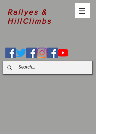
Rallyes &
HillClimbs