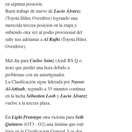
en séptima posición.
Buen trabajo de nuevo de 
Lucio Álvarez
(Toyota Hilux Overdrive) logrando una 
merecida tercera posición en la etapa y 
subiendo otra vez al podio provisional del 
rally tras adelantar a 
Al Rajhi
 (Toyota Hilux 
Overdrive).
Mal día para 
Carlos Sainz
 (Audi RS Q e-
tron) que perdió una hora debido a 
problemas con un amortiguador.
La Clasificación sigue liderada por 
Nasser 
Al-Attiyah
, segundo a 35 minutos continua 
en la lucha 
Sébastien Loeb 
y 
Lucio Álvarez
vuelve a la tercera plaza.
En 
Light Prototype
 otra victoria para 
Seth 
Quintero
 (OT3 - O2) una lástima que esté 
lejos en la Clasificación General. Los dos 