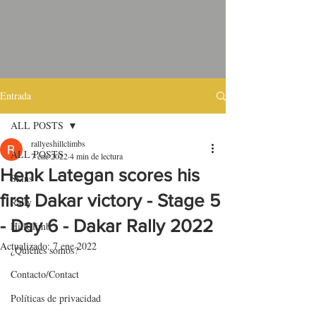
Entrada
ALL POSTS
rallyeshillclimbs
ALL POSTS
7 ene 2022
4 min de lectura
Henk Lategan scores his
Skins
first Dakar victory - Stage 5
Rally
- Day 6 - Dakar Rally 2022
HillClimb
Actualizado:
7 ene 2022
¿Quiénes somos?
Contacto/Contact
Políticas de privacidad