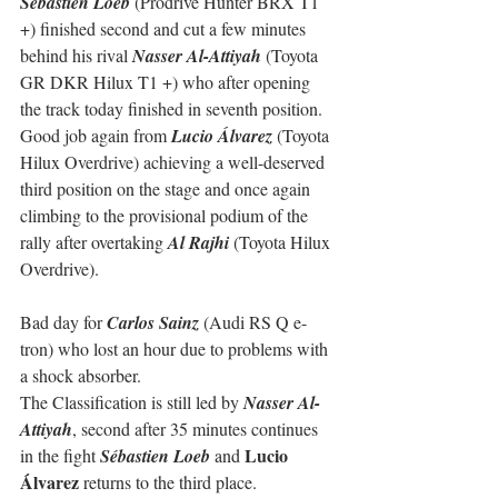
Sébastien Loeb
 (Prodrive Hunter BRX T1 
+) finished second and cut a few minutes 
behind his rival 
Nasser Al-Attiyah
 (Toyota 
GR DKR Hilux T1 +) who after opening 
the track today finished in seventh position.
Good job again from 
Lucio Álvarez
 (Toyota 
Hilux Overdrive) achieving a well-deserved 
third position on the stage and once again 
climbing to the provisional podium of the 
rally after overtaking 
Al Rajhi
 (Toyota Hilux 
Overdrive).
Bad day for 
Carlos Sainz
 (Audi RS Q e-
tron) who lost an hour due to problems with 
a shock absorber.
The Classification is still led by 
Nasser Al-
Attiyah
, second after 35 minutes continues 
Lucio 
in the fight 
Sébastien Loeb
 and 
Álvarez
 returns to the third place.