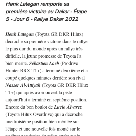
Henk Lategan remporte sa 
première victoire au Dakar - Étape 
5 - Jour 6 - Rallye Dakar 2022
Henk Lategan
 (Toyota GR DKR Hilux) 
décroche sa première victoire dans le rallye 
le plus dur du monde après un rallye très 
difficile, la jeune promesse de Toyota l'a 
bien mérité. 
Sébastien Loeb
 (Prodrive 
Hunter BRX T1+) a terminé deuxième et a 
coupé quelques minutes derrière son rival 
Nasser Al-Attiyah
 (Toyota GR DKR Hilux 
T1+) qui après avoir ouvert la piste 
aujourd'hui a terminé en septième position.
Encore du bon boulot de 
Lucio Álvarez
(Toyota Hilux Overdrive) qui a décroché 
une troisième position bien méritée sur 
l'étape et une nouvelle fois monté sur le 
podium provisoire du rallye après avoir 