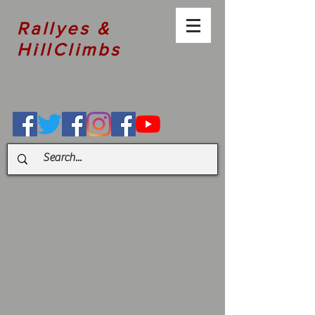
Rallyes &
HillClimbs