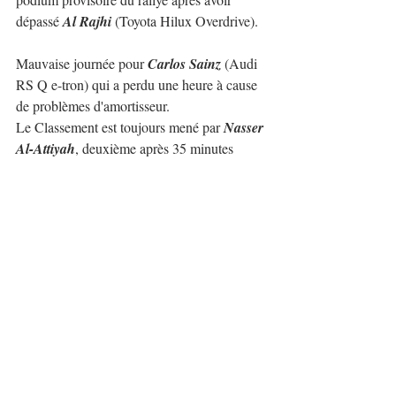
dépassé 
Al Rajhi
 (Toyota Hilux Overdrive).
Mauvaise journée pour 
Carlos Sainz
 (Audi 
RS Q e-tron) qui a perdu une heure à cause 
de problèmes d'amortisseur.
Le Classement est toujours mené par 
Nasser 
Al-Attiyah
, deuxième après 35 minutes 
continue dans la lutte 
Sébastien Loeb
 et 
Lucio Álvarez
 revient à la troisième place.
En 
Light Prototype
 encore une victoire pour 
Seth Quintero
 (OT3 - O2) dommage qu'il 
soit loin au Classement Général. Les deux 
premiers au classement général : 
Francisco 
López Contardo
 (CAN-AM XRS) et 
Sebastian Eriksson
 (CAN-AM Maverick 
X3) ont suivi l'Américain.
Il n'y a pas beaucoup de changements dans 