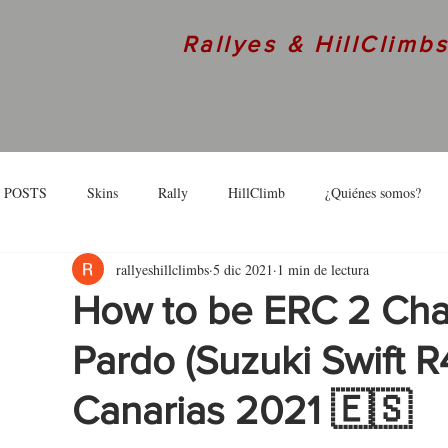
Rallyes & HillClimb
 POSTS
Skins
Rally
HillClimb
¿Quiénes somos?
rallyeshillclimbs
5 dic 2021
1 min de lectura
skins
Interview
How to be ERC 2 Cham
Pardo (Suzuki Swift R4
Canarias 2021 🇪🇸