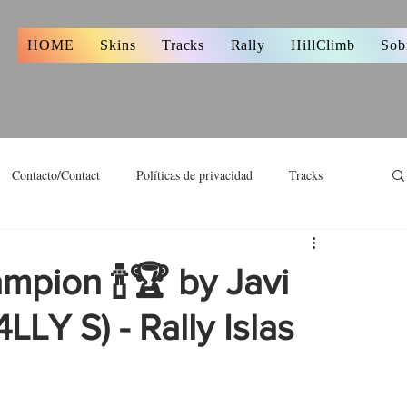
s
HOME
Skins
Tracks
Rally
HillClimb
Sob
Contacto/Contact
Políticas de privacidad
Tracks
pion 🍾🏆 by Javi
LLY S) - Rally Islas