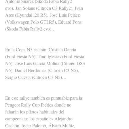
Antonio Suárez (Škoda Fabia Rally2 
evo), Jan Solans (Citroën C3 Rally2), Iván 
Ares (Hyundai i20 R5), José Luis Peláez 
(Volkswagen Polo GTI R5), Eduard Pons 
(Škoda Fabia Rally2 evo)…
En la Copa N5 estarán: Cristian García 
(Ford Fiesta N5), Tino Iglesias (Ford Fiesta 
N5), José Luis García Molina (Citroën DS3 
N5), Daniel Berdomás (Citroën C3 N5), 
Sergio Cuesta (Citroën C3 N5)…
En este rallye también es puntuable para la 
Peugeot Rally Cup Ibérica donde no 
faltarán los pilotos habituales del 
campeonato: los españoles Alejandro 
Cachón, óscar Palomo, Álvaro Muñiz, 