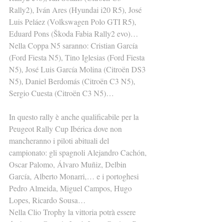
Rally2), Iván Ares (Hyundai i20 R5), José 
Luis Peláez (Volkswagen Polo GTI R5), 
Eduard Pons (Škoda Fabia Rally2 evo)…
Nella Coppa N5 saranno: Cristian García 
(Ford Fiesta N5), Tino Iglesias (Ford Fiesta 
N5), José Luis García Molina (Citroën DS3 
N5), Daniel Berdomás (Citroën C3 N5), 
Sergio Cuesta (Citroën C3 N5)…
In questo rally è anche qualificabile per la 
Peugeot Rally Cup Ibérica dove non 
mancheranno i piloti abituali del 
campionato: gli spagnoli Alejandro Cachón, 
Oscar Palomo, Álvaro Muñiz, Delbin 
García, Alberto Monarri,… e i portoghesi 
Pedro Almeida, Miguel Campos, Hugo 
Lopes, Ricardo Sousa…
Nella Clio Trophy la vittoria potrà essere 