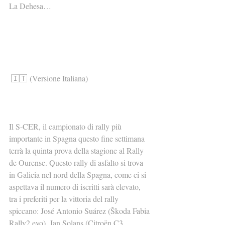
La Dehesa…
🇮🇹 (Versione Italiana)
Il S-CER, il campionato di rally più 
importante in Spagna questo fine settimana 
terrà la quinta prova della stagione al Rally 
de Ourense. Questo rally di asfalto si trova 
in Galicia nel nord della Spagna, come ci si 
aspettava il numero di iscritti sarà elevato, 
tra i preferiti per la vittoria del rally 
spiccano: José Antonio Suárez (Škoda Fabia 
Rally2 evo), Jan Solans (Citroën C3 