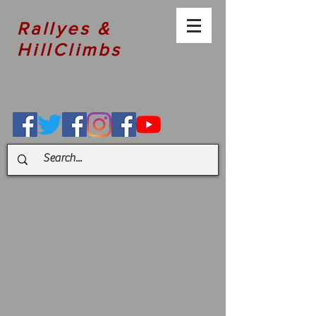
Rallyes &
HillClimbs