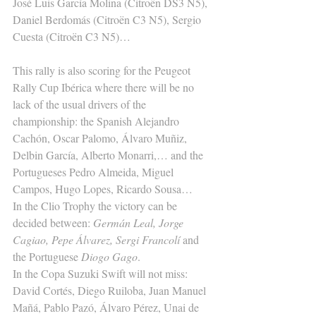
José Luis García Molina (Citroën DS3 N5), 
Daniel Berdomás (Citroën C3 N5), Sergio 
Cuesta (Citroën C3 N5)…
This rally is also scoring for the Peugeot 
Rally Cup Ibérica where there will be no 
lack of the usual drivers of the 
championship: the Spanish Alejandro 
Cachón, Oscar Palomo, Álvaro Muñiz, 
Delbin García, Alberto Monarri,… and the 
Portugueses Pedro Almeida, Miguel 
Campos, Hugo Lopes, Ricardo Sousa…
In the Clio Trophy the victory can be 
decided between: 
Germán Leal, Jorge 
Cagiao, Pepe Álvarez, Sergi Francolí 
and 
the Portuguese
 Diogo Gago
.
In the Copa Suzuki Swift will not miss: 
David Cortés, Diego Ruiloba, Juan Manuel 
Mañá, Pablo Pazó, Álvaro Pérez, Unai de 