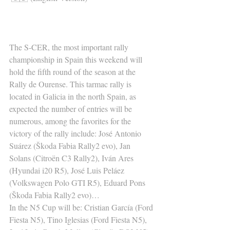
The S-CER, the most important rally 
championship in Spain this weekend will 
hold the fifth round of the season at the 
Rally de Ourense. This tarmac rally is 
located in Galicia in the north Spain, as 
expected the number of entries will be 
numerous, among the favorites for the 
victory of the rally include: José Antonio 
Suárez (Škoda Fabia Rally2 evo), Jan 
Solans (Citroën C3 Rally2), Iván Ares 
(Hyundai i20 R5), José Luis Peláez 
(Volkswagen Polo GTI R5), Eduard Pons 
(Škoda Fabia Rally2 evo)…
In the N5 Cup will be: Cristian García (Ford 
Fiesta N5), Tino Iglesias (Ford Fiesta N5), 