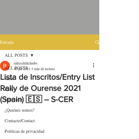
Entrada
ALL POSTS
rallyeshillclimbs
ALL POSTS
16 jul 2021
3 min de lectura
Lista de Inscritos/Entry List
Skins
Rally de Ourense 2021
Rally
(Spain) 🇪🇸 – S-CER
HillClimb
¿Quiénes somos?
Contacto/Contact
Políticas de privacidad