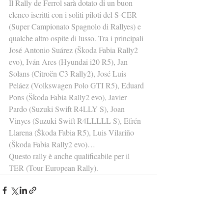
Il Rally de Ferrol sarà dotato di un buon 
elenco iscritti con i soliti piloti del S-CER 
(Super Campionato Spagnolo di Rallyes) e 
qualche altro ospite di lusso. Tra i principali 
José Antonio Suárez (Škoda Fabia Rally2 
evo), Iván Ares (Hyundai i20 R5), Jan 
Solans (Citroën C3 Rally2), José Luis 
Peláez (Volkswagen Polo GTI R5), Eduard 
Pons (Škoda Fabia Rally2 evo), Javier 
Pardo (Suzuki Swift R4LLY S), Joan 
Vinyes (Suzuki Swift R4LLLLL S), Efrén 
Llarena (Škoda Fabia R5), Luis Vilariño 
(Škoda Fabia Rally2 evo)…
Questo rally è anche qualificabile per il 
TER (Tour European Rally).