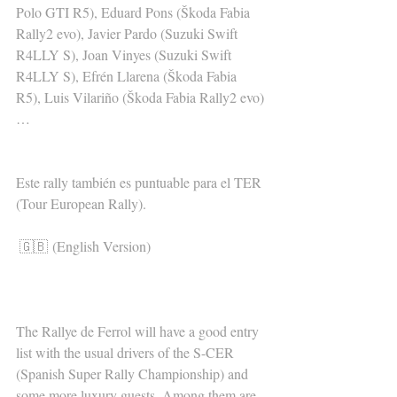
Polo GTI R5), Eduard Pons (Škoda Fabia 
Rally2 evo), Javier Pardo (Suzuki Swift 
R4LLY S), Joan Vinyes (Suzuki Swift 
R4LLY S), Efrén Llarena (Škoda Fabia 
R5), Luis Vilariño (Škoda Fabia Rally2 evo)
…
Este rally también es puntuable para el TER 
(Tour European Rally).
🇬🇧 (English Version)
The Rallye de Ferrol will have a good entry 
list with the usual drivers of the S-CER 
(Spanish Super Rally Championship) and 
some more luxury guests. Among them are 