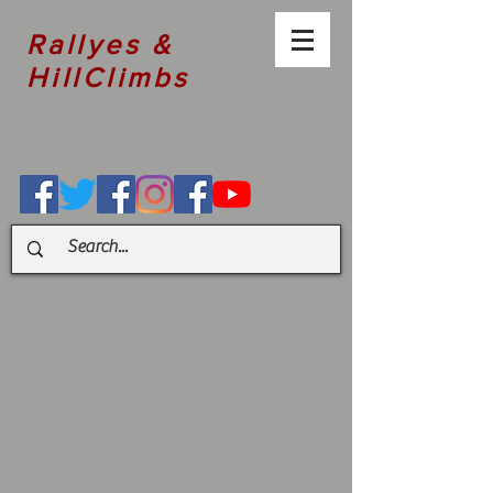
Rallyes &
HillClimbs