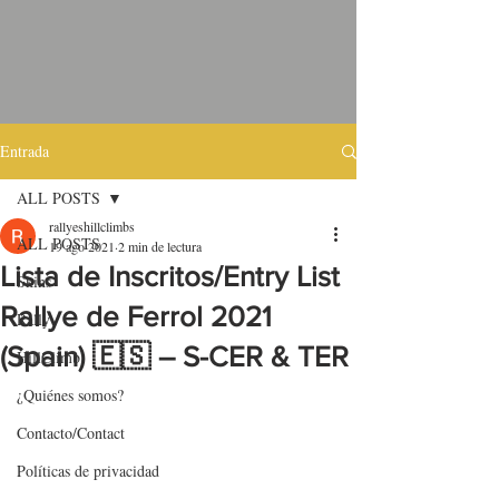
Entrada
ALL POSTS
rallyeshillclimbs
ALL POSTS
19 ago 2021
2 min de lectura
Lista de Inscritos/Entry List
Skins
Rallye de Ferrol 2021
Rally
(Spain) 🇪🇸 – S-CER & TER
HillClimb
¿Quiénes somos?
Contacto/Contact
Políticas de privacidad