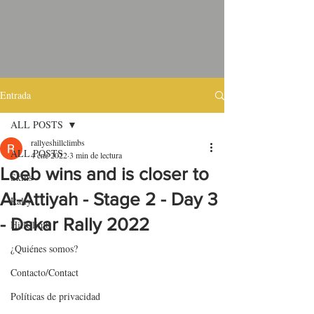
Entrada
ALL POSTS
rallyeshillclimbs
ALL POSTS
4 ene 2022
3 min de lectura
Loeb wins and is closer to
Skins
Al-Attiyah - Stage 2 - Day 3
Rally
- Dakar Rally 2022
HillClimb
¿Quiénes somos?
Contacto/Contact
Políticas de privacidad