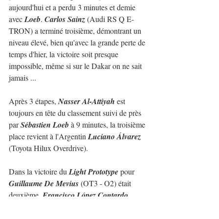
aujourd'hui et a perdu 3 minutes et demie 
avec 
Loeb
. 
Carlos Sainz
 (Audi RS Q E-
TRON) a terminé troisième, démontrant un 
niveau élevé, bien qu'avec la grande perte de 
temps d'hier, la victoire soit presque 
impossible, même si sur le Dakar on ne sait 
jamais ...
Après 3 étapes, 
Nasser Al-Attiyah
 est 
toujours en tête du classement suivi de près 
par 
Sébastien Loeb
 à 9 minutes, la troisième 
place revient à l'Argentin 
Luciano Álvarez
(Toyota Hilux Overdrive).
Dans la victoire du 
Light Prototype
 pour 
Guillaume De Mevius
 (OT3 - O2) était 
deuxième, 
Francisco López Contardo
(CAN-AM XRS) et le troisième 
Sebastian 
Eriksson
 (CAN-AM Maverick X3).