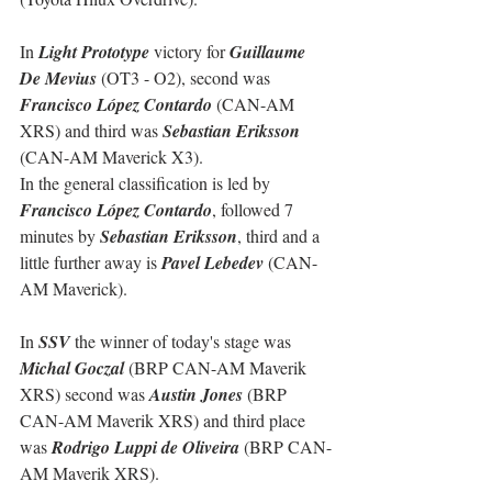
In 
Light Prototype
 victory for 
Guillaume 
De Mevius
 (OT3 - O2), second was 
Francisco López Contardo
 (CAN-AM 
XRS) and third was 
Sebastian Eriksson
(CAN-AM Maverick X3).
In the general classification is led by 
Francisco López Contardo
, followed 7 
minutes by 
Sebastian Eriksson
, third and a 
little further away is 
Pavel Lebedev
 (CAN-
AM Maverick).
In 
SSV
 the winner of today's stage was 
Michal Goczal
 (BRP CAN-AM Maverik 
XRS) second was 
Austin Jones
 (BRP 
CAN-AM Maverik XRS) and third place 
was 
Rodrigo Luppi de Oliveira
 (BRP CAN-
AM Maverik XRS).