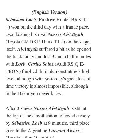
(English Version)
Sébastien Loeb
 (Prodrive Hunter BRX T1 
+) won on the third day with a frantic pace, 
even beating his rival 
Nasser Al-Attiyah
(Toyota GR DKR Hilux T1 +) on the stage 
itself. 
Al-Attiyah
 suffered a bit as he opened 
the track today and lost 3 and a half minutes 
with 
Loeb
. 
Carlos Sainz
 (Audi RS Q E-
TRON) finished third, demonstrating a high 
level, although with yesterday's great loss of 
time victory is almost impossible, although 
in the Dakar you never know ...
After 3 stages 
Nasser Al-Attiyah
 is still at 
the top of the classification followed closely 
by 
Sébastien Loeb
 at 9 minutes, third place 
goes to the Argentine 
Luciano Álvarez
(Toyota Hilux Overdrive).