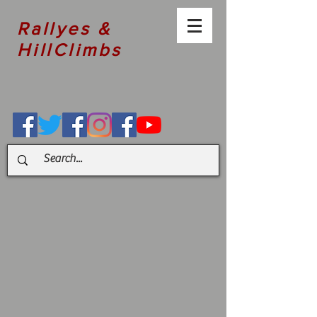
Rallyes &
HillClimbs