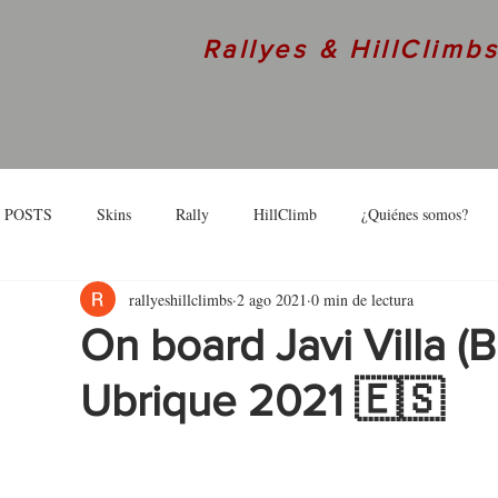
Rallyes & HillClimb
 POSTS
Skins
Rally
HillClimb
¿Quiénes somos?
rallyeshillclimbs
2 ago 2021
0 min de lectura
skins
Interview
On board Javi Villa 
Ubrique 2021 🇪🇸