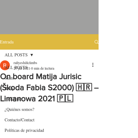
Entrada
ALL POSTS
rallyeshillclimbs
ALL POSTS
29 jul 2021
0 min de lectura
On board Matija Jurisic
Skins
(Škoda Fabia S2000) 🇭🇷 –
Rally
Limanowa 2021 🇵🇱
HillClimb
¿Quiénes somos?
Contacto/Contact
Políticas de privacidad