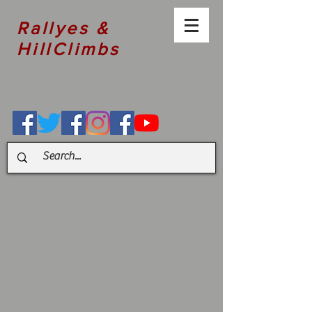
Rallyes &
HillClimbs