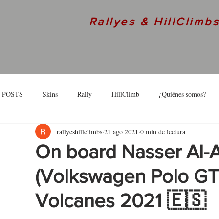
Rallyes & HillClimb
 POSTS
Skins
Rally
HillClimb
¿Quiénes somos?
rallyeshillclimbs
21 ago 2021
0 min de lectura
skins
Interview
On board Nasser Al-A
(Volkswagen Polo GTI 
Volcanes 2021 🇪🇸