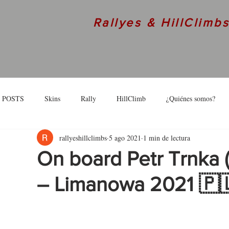
Rallyes & HillClimb
 POSTS
Skins
Rally
HillClimb
¿Quiénes somos?
rallyeshillclimbs
5 ago 2021
1 min de lectura
skins
Interview
On board Petr Trnka
– Limanowa 2021 🇵