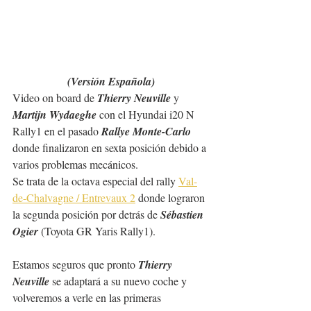
(Versión Española)
Video on board de 
Thierry Neuville
 y 
Martijn Wydaeghe
 con el Hyundai i20 N 
Rally1 en el pasado 
Rallye Monte-Carlo
donde finalizaron en sexta posición debido a 
varios problemas mecánicos.
Se trata de la octava especial del rally 
Val-
de-Chalvagne / Entrevaux 2
 donde lograron 
la segunda posición por detrás de
 Sébastien 
Ogier
 (Toyota GR Yaris Rally1).
Estamos seguros que pronto 
Thierry 
Neuville 
se adaptará a su nuevo coche y 
volveremos a verle en las primeras 