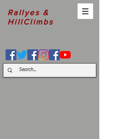
Rallyes &
HillClimbs