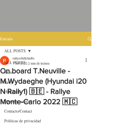
Entrada
ALL POSTS
rallyeshillclimbs
ALL POSTS
7 feb 2022
2 min de lectura
On board T.Neuville -
Skins
M.Wydaeghe (Hyundai i20
Rally
N Rally1) 🇧🇪 - Rallye
HillClimb
Monte-Carlo 2022 🇲🇨
¿Quiénes somos?
Contacto/Contact
Políticas de privacidad