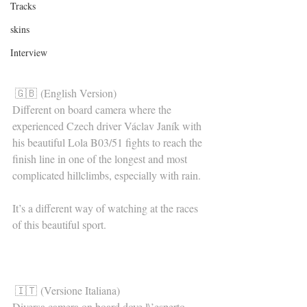
Tracks
skins
Interview
🇬🇧 (English Version)
Different on board camera where the 
experienced Czech driver Václav Janík with 
his beautiful Lola B03/51 fights to reach the 
finish line in one of the longest and most 
complicated hillclimbs, especially with rain.
It’s a different way of watching at the races 
of this beautiful sport.
🇮🇹 (Versione Italiana)
Diversa camera on board dove l\’esperto 