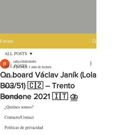
Entrada
ALL POSTS
rallyeshillclimbs
ALL POSTS
8 jul 2021
1 min de lectura
On board Václav Janík (Lola
Skins
B03/51) 🇨🇿 – Trento
Rally
Bondone 2021 🇮🇹 ⛈️
HillClimb
¿Quiénes somos?
Contacto/Contact
Políticas de privacidad