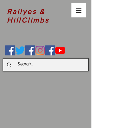
Rallyes &
HillClimbs