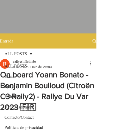
Entrada
ALL POSTS
rallyeshillclimbs
ALL POSTS
6 dic 2023
1 min de lectura
On board Yoann Bonato -
Skins
Benjamin Boulloud (Citroën
Rally
C3 Rally2) - Rallye Du Var
HillClimb
2023 🇫🇷
¿Quiénes somos?
Contacto/Contact
Políticas de privacidad