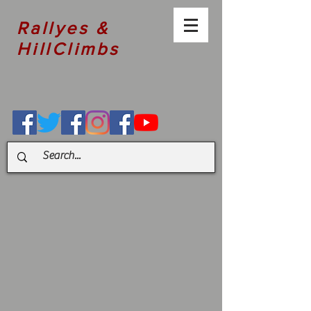
Rallyes &
HillClimbs