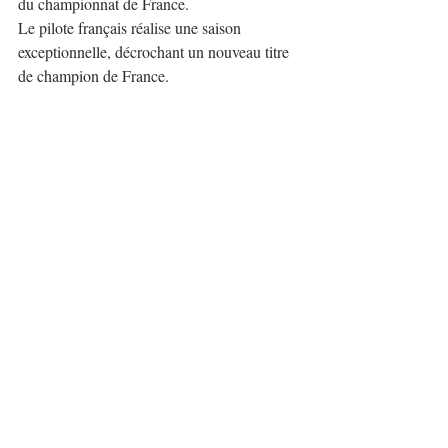
du championnat de France.
Le pilote français réalise une saison 
exceptionnelle, décrochant un nouveau titre 
de champion de France.
Loin de son pays, il termine en cinquième 
position de l'
ERC
, souligné par une victoire 
spectaculaire au 
Rally Islas Canarias
.
Bonato
 est un spécialiste des asphaltes non 
seulement en France mais dans toute 
l'Europe.