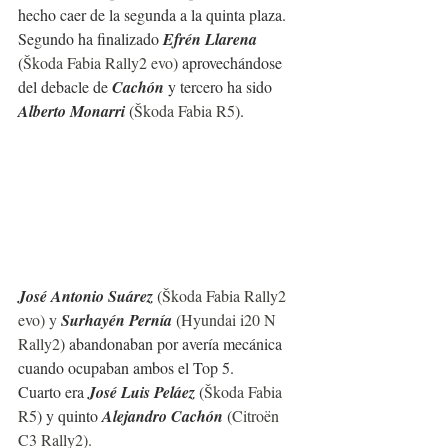
hecho caer de la segunda a la quinta plaza.
Segundo ha finalizado 
Efrén Llarena 
(
Škoda Fabia Rally2 evo
) aprovechándose 
del debacle de 
Cachón 
y tercero ha sido 
Alberto Monarri
 (
Škoda Fabia R5
).
José Antonio Suárez
 (
Škoda Fabia Rally2 
evo) y 
Surhayén Pernía
 (
Hyundai i20 N 
Rally2
) abandonaban por avería mecánica 
cuando ocupaban ambos el Top 5.
Cuarto era 
José Luis Peláez
 (
Škoda Fabia 
R5
) y quinto 
Alejandro Cachón 
(
Citroën 
C3 Rally2).