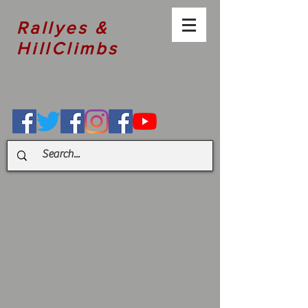
Rallyes &
HillClimbs