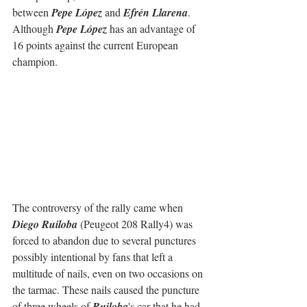
between 
Pepe López
 and 
Efrén Llarena
. 
Although 
Pepe López
 has an advantage of 
16 points against the current European 
champion.
The controversy of the rally came when 
Diego Ruiloba
 (Peugeot 208 Rally4) was 
forced to abandon due to several punctures 
possibly intentional by fans that left a 
multitude of nails, even on two occasions on 
the tarmac. These nails caused the puncture 
of three wheels of 
Ruiloba
's car that he had 