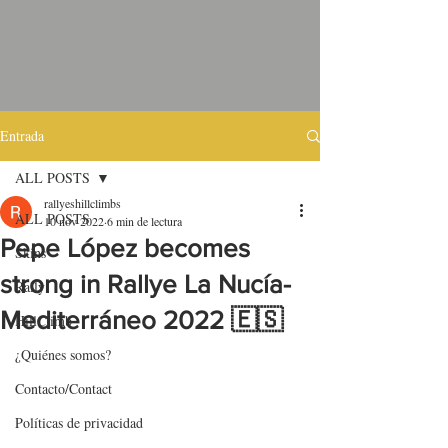
Entrada
ALL POSTS
rallyeshillclimbs
ALL POSTS
10 nov 2022
6 min de lectura
Pepe López becomes
Skins
strong in Rallye La Nucía-
Rally
Mediterráneo 2022 🇪🇸
HillClimb
¿Quiénes somos?
Contacto/Contact
Políticas de privacidad