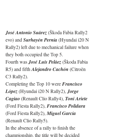
José Antonio Suárez
 (Škoda Fabia Rally2 
evo) and 
Surhayén Pernía
 (Hyundai i20 N 
Rally2) left due to mechanical failure when 
they both occupied the Top 5.
Fourth was 
José Luis Peláez
 (Škoda Fabia 
R5) and fifth 
Alejandro Cachón
 (Citroën 
C3 Rally2).
Completing the Top 10 were 
Francisco 
López
 (Hyundai i20 N Rally2), 
Jorge 
Cagiao
 (Renault Clio Rally4), 
Toni Ariete
(Ford Fiesta Rally2), 
Francisco Polidura
(Ford Fiesta Rally2), 
Miguel García
(Renault Clio Rally5).
In the absence of a rally to finish the 
championship, the title will be decided 