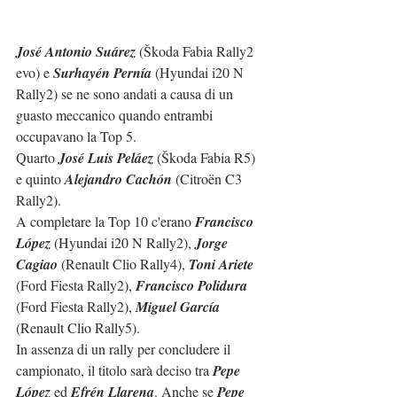
José Antonio Suárez
 (Škoda Fabia Rally2 
evo) e 
Surhayén Pernía
 (Hyundai i20 N 
Rally2) se ne sono andati a causa di un 
guasto meccanico quando entrambi 
occupavano la Top 5.
Quarto 
José Luis Peláez
 (Škoda Fabia R5) 
e quinto 
Alejandro Cachón
 (Citroën C3 
Rally2).
A completare la Top 10 c'erano 
Francisco 
López
 (Hyundai i20 N Rally2), 
Jorge 
Cagiao
 (Renault Clio Rally4), 
Toni Ariete
(Ford Fiesta Rally2), 
Francisco Polidura
(Ford Fiesta Rally2), 
Miguel García
(Renault Clio Rally5).
In assenza di un rally per concludere il 
campionato, il titolo sarà deciso tra 
Pepe 
López
 ed 
Efrén Llarena
. Anche se 
Pepe 