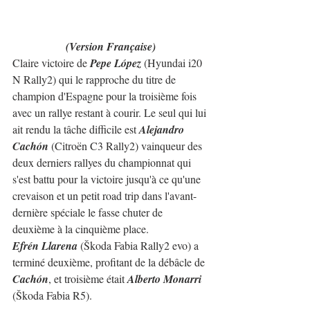
(Version Française)
Claire victoire de 
Pepe López
 (Hyundai i20 
N Rally2) qui le rapproche du titre de 
champion d'Espagne pour la troisième fois 
avec un rallye restant à courir. Le seul qui lui 
ait rendu la tâche difficile est 
Alejandro 
Cachón
 (Citroën C3 Rally2) vainqueur des 
deux derniers rallyes du championnat qui 
s'est battu pour la victoire jusqu'à ce qu'une 
crevaison et un petit road trip dans l'avant-
dernière spéciale le fasse chuter de 
deuxième à la cinquième place.
Efrén Llarena
 (Škoda Fabia Rally2 evo) a 
terminé deuxième, profitant de la débâcle de 
Cachón
, et troisième était 
Alberto Monarri
(Škoda Fabia R5).