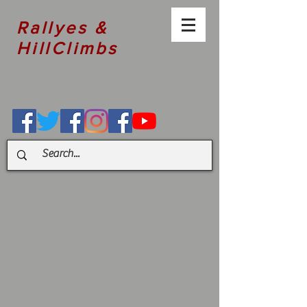
Rallyes &
HillClimbs