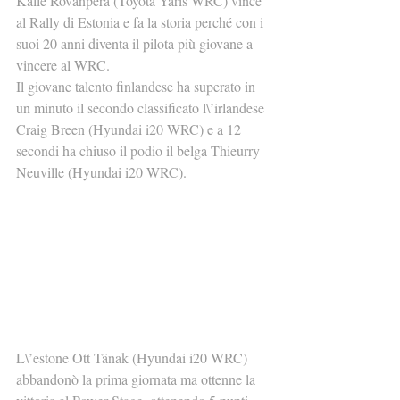
Kalle Rovanperä (Toyota Yaris WRC) vince 
al Rally di Estonia e fa la storia perché con i 
suoi 20 anni diventa il pilota più giovane a 
vincere al WRC.
Il giovane talento finlandese ha superato in 
un minuto il secondo classificato l\’irlandese 
Craig Breen (Hyundai i20 WRC) e a 12 
secondi ha chiuso il podio il belga Thieurry 
Neuville (Hyundai i20 WRC).
L\’estone Ott Tänak (Hyundai i20 WRC) 
abbandonò la prima giornata ma ottenne la 