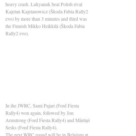
heavy crash. Lukyanuk beat Polish rival 
Kajetan Kajetanowicz (Škoda Fabia Rally2 
evo) by more than 3 minutes and third was 
the Finnish Mikko Heikkilä (Škoda Fabia 
Rally2 evo).
In the JWRC, Sami Pajari (Ford Fiesta 
Rally4) won again, followed by Jon 
Armstrong (Ford Fiesta Rally4) and Mārtiņš 
Sesks (Ford Fiesta Rally4).
The next WRC round will be in Belgium at 