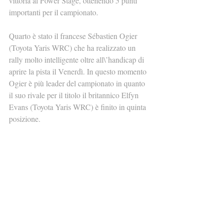
vittoria al Power Stage, ottenendo 5 punti 
importanti per il campionato.
Quarto è stato il francese Sébastien Ogier 
(Toyota Yaris WRC) che ha realizzato un 
rally molto intelligente oltre all\’handicap di 
aprire la pista il Venerdì. In questo momento 
Ogier è più leader del campionato in quanto 
il suo rivale per il titolo il britannico Elfyn 
Evans (Toyota Yaris WRC) è finito in quinta 
posizione.
Andreas Mikkelsen (Škoda Fabia Rally2 