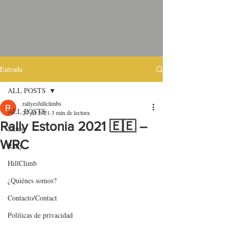
Entrada
ALL POSTS
rallyeshillclimbs
ALL POSTS
24 jul 2021
3 min de lectura
Rally Estonia 2021 🇪🇪 –
Skins
WRC
Rally
HillClimb
¿Quiénes somos?
Contacto/Contact
Políticas de privacidad