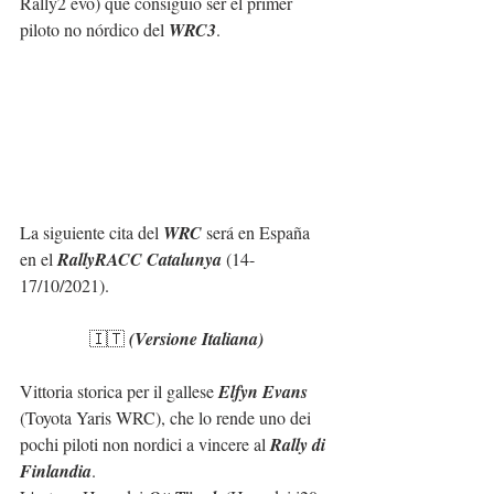
Rally2 evo) que consiguió ser el primer 
piloto no nórdico del 
WRC3
.
La siguiente cita del 
WRC
 será en España 
en el 
RallyRACC Catalunya
 (14-
17/10/2021).
🇮🇹 
(Versione Italiana)
Vittoria storica per il gallese 
Elfyn Evans
(Toyota Yaris WRC), che lo rende uno dei 
pochi piloti non nordici a vincere al 
Rally di 
Finlandia
.