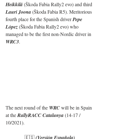
Heikkilä
 (Škoda Fabia Rally2 evo) and third 
Lauri Joona
 (Škoda Fabia R5). Meritorious 
fourth place for the Spanish driver 
Pepe 
López
 (Škoda Fabia Rally2 evo) who 
managed to be the first non-Nordic driver in 
WRC3
.
The next round of the 
WRC
 will be in Spain 
at the 
RallyRACC Catalunya
 (14-17 / 
10/2021).
🇪🇸 
(Versión Española)