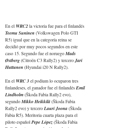
En el 
WRC2
 la victoria fue para el finlandés 
Teemu Suninen
 (Volkswagen Polo GTI 
R5) igual que en la categoría reina se 
decidió por muy pocos segundos en este 
caso 15. Segundo fue el noruego 
Mads 
Østberg
 (Citroën C3 Rally2) y tercero 
Jari 
Huttunen
 (Hyundai i20 N Rally2).
En el 
WRC 3
 el podium lo ocuparon tres 
finlandeses, el ganador fue el finlandés 
Emil 
Lindholm
 (Škoda Fabia Rally2 evo), 
segundo 
Mikko Heikkilä
 (Škoda Fabia 
Rally2 evo) y tercero 
Lauri Joona
 (Škoda 
Fabia R5). Meritoria cuarta plaza para el 
piloto español 
Pepe López
 (Škoda Fabia 