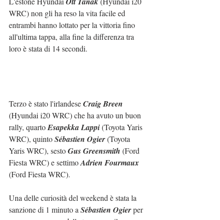
L'estone Hyundai 
Ott Tänak
 (Hyundai i20 
WRC) non gli ha reso la vita facile ed 
entrambi hanno lottato per la vittoria fino 
all'ultima tappa, alla fine la differenza tra 
loro è stata di 14 secondi.
Terzo è stato l'irlandese 
Craig Breen
(Hyundai i20 WRC) che ha avuto un buon 
rally, quarto 
Esapekka Lappi
 (Toyota Yaris 
WRC), quinto 
Sébastien Ogier
 (Toyota 
Yaris WRC), sesto 
Gus Greensmith
 (Ford 
Fiesta WRC) e settimo 
Adrien Fourmaux
(Ford Fiesta WRC). 
Una delle curiosità del weekend è stata la 
sanzione di 1 minuto a 
Sébastien Ogier
 per 