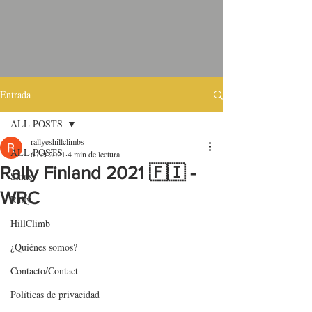
Entrada
ALL POSTS
rallyeshillclimbs
ALL POSTS
6 oct 2021
4 min de lectura
Rally Finland 2021 🇫🇮 -
Skins
WRC
Rally
HillClimb
¿Quiénes somos?
Contacto/Contact
Políticas de privacidad