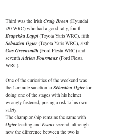
Third was the Irish 
Craig Breen
 (Hyundai 
i20 WRC) who had a good rally, fourth 
Esapekka Lappi
 (Toyota Yaris WRC), fifth 
Sébastien Ogier
 (Toyota Yaris WRC), sixth 
Gus Greensmith
 (Ford Fiesta WRC) and 
seventh 
Adrien Fourmaux
 (Ford Fiesta 
WRC).
One of the curiosities of the weekend was 
the 1-minute sanction to 
Sébastien Ogier
 for 
doing one of the stages with his helmet 
wrongly fastened, posing a risk to his own 
safety.
The championship remains the same with 
Ogier
 leading and 
Evans
 second, although 
now the difference between the two is 