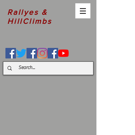
Rallyes &
HillClimbs