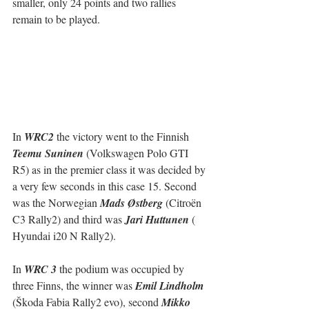
smaller, only 24 points and two rallies 
remain to be played.
In 
WRC2
 the victory went to the Finnish 
Teemu Suninen
 (Volkswagen Polo GTI 
R5) as in the premier class it was decided by 
a very few seconds in this case 15. Second 
was the Norwegian 
Mads Østberg
 (Citroën 
C3 Rally2) and third was 
Jari Huttunen
 ( 
Hyundai i20 N Rally2).
In 
WRC 3
 the podium was occupied by 
three Finns, the winner was 
Emil Lindholm
(Škoda Fabia Rally2 evo), second 
Mikko 