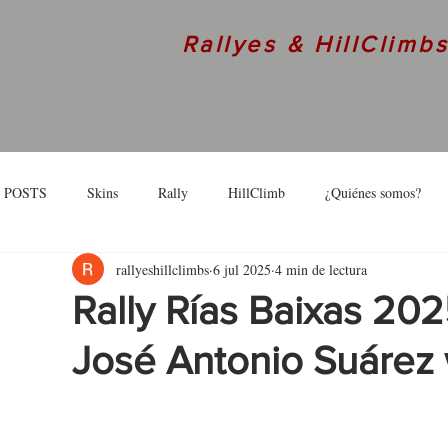
Rallyes & HillClimb
 POSTS
Skins
Rally
HillClimb
¿Quiénes somos?
rallyeshillclimbs
6 jul 2025
4 min de lectura
skins
Interview
Rally Rías Baixas 202
José Antonio Suárez 