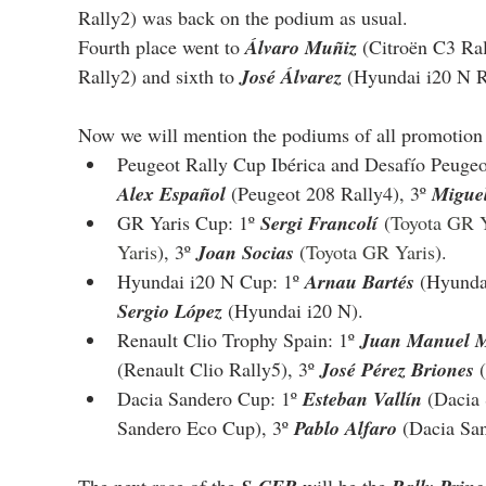
Rally2) was back on the podium as usual.
Fourth place went to 
Álvaro Muñiz
 (Citroën C3 Rall
Rally2) and sixth to 
José Álvarez
 (Hyundai i20 N R
Now we will mention the podiums of all promotion
Peugeot Rally Cup Ibérica and Desafío Peugeot
Alex Español 
(Peugeot 208 Rally4), 3º 
Miguel
GR Yaris Cup: 1º 
Sergi Francolí
 (
Toyota GR Y
Yaris
), 3º 
Joan Socias 
(
Toyota GR Yaris
).
Hyundai i20 N Cup: 1º 
Arnau Bartés 
(
Hyunda
Sergio López 
(
Hyundai i20 N
).
Renault Clio Trophy Spain: 1º 
Juan Manuel 
(Renault Clio Rally5), 3º 
José Pérez Briones 
Dacia Sandero Cup: 1º 
Esteban Vallín 
(
Dacia
Sandero Eco Cup
), 3º 
Pablo Alfaro 
(
Dacia Sa