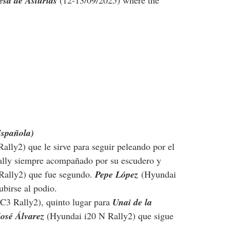
esa de Asturias
 (12-13/09/2025) where the 
Española)
ally2) que le sirve para seguir peleando por el 
rally siempre acompañado por su escudero y 
Rally2) que fue segundo. 
Pepe López
 (Hyundai 
birse al podio.
 C3 Rally2), quinto lugar para 
Unai de la 
osé Álvarez 
(Hyundai i20 N Rally2) que sigue 