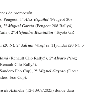
copas de promoción.
o Peugeot: 1º 
Alex Español 
(Peugeot 208 
, 3º 
Miguel García 
(Peugeot 208 Rally4).
aris
), 2º 
Alejandro Remuiñán 
(
Toyota GR 
i i20 N
), 2º 
Adrián Vázquez 
(
Hyundai i20 N
), 3º 
Mañá 
(Renault Clio Rally5), 2º 
Álvaro Pérez 
(Renault Clio Rally5).
 Sandero Eco Cup
), 2º 
Miguel Gayoso 
(
Dacia 
ndero Eco Cup
).
sa de Asturias
 (12-13/09/2025) donde dará 