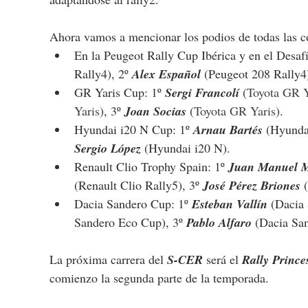
Ahora vamos a mencionar los podios de todas las 
En la Peugeot Rally Cup Ibérica y en el Desafí
Rally4), 2º 
Alex Español 
(Peugeot 208 Rally4)
GR Yaris Cup: 1º 
Sergi Francolí
 (
Toyota GR Y
Yaris
), 3º 
Joan Socias 
(
Toyota GR Yaris
).
Hyundai i20 N Cup: 1º 
Arnau Bartés 
(
Hyunda
Sergio López 
(
Hyundai i20 N
).
Renault Clio Trophy Spain: 1º 
Juan Manuel 
(Renault Clio Rally5), 3º 
José Pérez Briones 
Dacia Sandero Cup: 1º 
Esteban Vallín 
(
Dacia
Sandero Eco Cup
), 3º 
Pablo Alfaro 
(
Dacia Sa
La próxima carrera del 
S-CER
 será el 
Rally Prince
comienzo la segunda parte de la temporada.