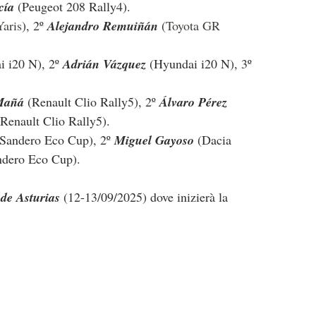
cía 
(Peugeot 208 Rally4).
aris
), 2º 
Alejandro Remuiñán 
(
Toyota GR 
i i20 N
), 2º 
Adrián Vázquez 
(
Hyundai i20 N
), 3º 
Mañá 
(Renault Clio Rally5), 2º 
Álvaro Pérez 
(Renault Clio Rally5).
 Sandero Eco Cup
), 2º 
Miguel Gayoso 
(
Dacia 
ndero Eco Cup
).
 de Asturias
 (12-13/09/2025) dove inizierà la 