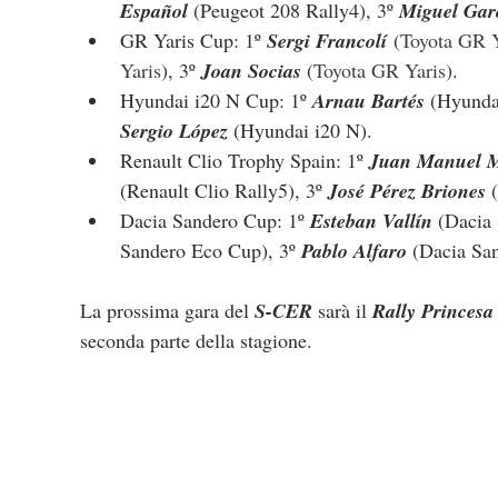
Español 
(Peugeot 208 Rally4), 3º 
Miguel Gar
GR Yaris Cup: 1º 
Sergi Francolí
 (
Toyota GR Y
Yaris
), 3º 
Joan Socias 
(
Toyota GR Yaris
).
Hyundai i20 N Cup: 1º 
Arnau Bartés 
(
Hyunda
Sergio López 
(
Hyundai i20 N
).
Renault Clio Trophy Spain: 1º 
Juan Manuel 
(Renault Clio Rally5), 3º 
José Pérez Briones 
Dacia Sandero Cup: 1º 
Esteban Vallín 
(
Dacia
Sandero Eco Cup
), 3º 
Pablo Alfaro 
(
Dacia Sa
La prossima gara del 
S-CER
 sarà il 
Rally Princesa
seconda parte della stagione.