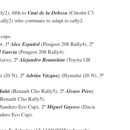
y2), fifth to 
Unai de la Dehesa
 (Citroën C3 
ally2) who continues to adapt to rally2.
 cups.
: 1º 
Alex Español 
(Peugeot 208 Rally4), 2º 
 García 
(Peugeot 208 Rally4).
aris
), 2º 
Alejandro Remuiñán 
(
Toyota GR 
i i20 N
), 2º 
Adrián Vázquez 
(
Hyundai i20 N
), 3º 
Mañá 
(Renault Clio Rally5), 2º 
Álvaro Pérez 
(Renault Clio Rally5).
 Sandero Eco Cup
), 2º 
Miguel Gayoso 
(
Dacia 
ndero Eco Cup
).