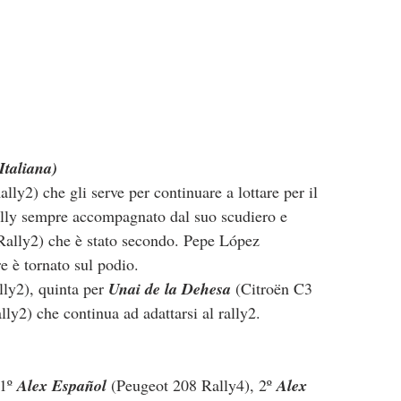
Italiana)
ly2) che gli serve per continuare a lottare per il 
rally sempre accompagnato dal suo scudiero e 
Rally2) che è stato secondo. Pepe López 
 è tornato sul podio.
ly2), quinta per 
Unai de la Dehesa
 (Citroën C3 
ly2) che continua ad adattarsi al rally2.
1º 
Alex Español 
(Peugeot 208 Rally4), 2º 
Alex 