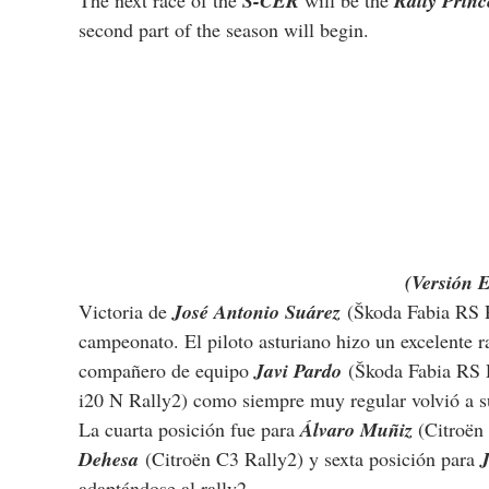
The next race of the 
S-CER
 will be the 
Rally Princ
second part of the season will begin.
(Versión 
Victoria de 
José Antonio Suárez
 (Škoda Fabia RS R
campeonato. El piloto asturiano hizo un excelente 
compañero de equipo 
Javi Pardo
 (Škoda Fabia RS 
i20 N Rally2) como siempre muy regular volvió a su
La cuarta posición fue para 
Álvaro Muñiz 
(Citroën
Dehesa
 (Citroën C3 Rally2) y sexta posición para 
J
adaptándose al rally2.