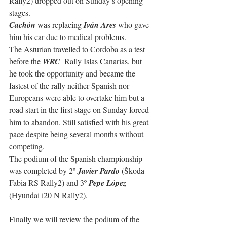
Rally2) dropped out on Sunday’s opening 
stages.
Cachón
 was replacing 
Iván Ares
 who gave 
him his car due to medical problems.
The Asturian travelled to Cordoba as a test 
before the 
WRC
  Rally Islas Canarias, but 
he took the opportunity and became the 
fastest of the rally neither Spanish nor 
Europeans were able to overtake him but a 
road start in the first stage on Sunday forced 
him to abandon. Still satisfied with his great 
pace despite being several months without 
competing. 
The podium of the Spanish championship 
was completed by 2º 
Javier Pardo
 (Škoda 
Fabia RS Rally2) and 3º 
Pepe López 
(Hyundai i20 N Rally2).
Finally we will review the podium of the 