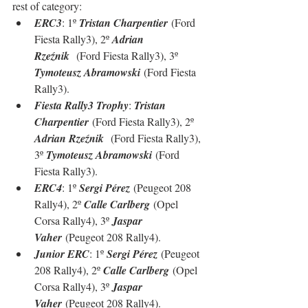
rest of category:
ERC3
: 1º 
Tristan Charpentier
 (Ford 
Fiesta Rally3), 2º 
Adrian 
Rzeźnik
  (Ford Fiesta Rally3), 3º 
Tymoteusz Abramowski
 (Ford Fiesta 
Rally3).
Fiesta Rally3 Trophy
: 
Tristan 
Charpentier
 (Ford Fiesta Rally3), 2º 
Adrian Rzeźnik
  (Ford Fiesta Rally3), 
3º 
Tymoteusz Abramowski
 (Ford 
Fiesta Rally3).
ERC4
: 1º 
Sergi Pérez
 (Peugeot 208 
Rally4), 2º 
Calle Carlberg
 (Opel 
Corsa Rally4), 3º 
Jaspar 
Vaher
 (Peugeot 208 Rally4).
Junior ERC
: 1º 
Sergi Pérez
 (Peugeot 
208 Rally4), 2º 
Calle Carlberg
 (Opel 
Corsa Rally4), 3º 
Jaspar 
Vaher
 (Peugeot 208 Rally4).