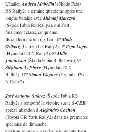
L’Italien 
Andrea Mabellini
 (Škoda Fabia 
RS Rally2) a terminé quatrième après une 
longue bataille avec 
Mikołaj Marczyk
(Škoda Fabia RS Rally2), qui s’est 
finalement classé cinquième.
Ils ont terminé le Top Ten : 
6º 
Mads 
Østberg 
(
Citroën C3 Rally2
), 7º 
Pepe López 
(
Hyundai i20 N Rally2)
, 8º 
Mille 
Johansson
 (Škoda Fabia Rally2 evo), 9º 
Stéphane Lefebvre
 (Hyundai i20 N 
Rally2), 10º 
Simon Wagner
 (Hyundai i20 
N Rally2).
José Antonio Suárez
 (Škoda Fabia RS 
Rally2) a remporté la victoire sur le 
S-CER
après l’abandon d’
Alejandro Cachón
(Toyota GR Yaris Rally2) dans les premières 
spéciales de dimanche.
Cachón
 remplace à la dernière minute 
Iván 