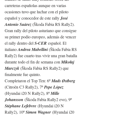
carreteras españolas aunque en varias 
ocasiones tuvo que luchar con el piloto 
español y conocedor de este rally 
José 
Antonio Suárez 
(
Škoda Fabia RS Rally2
).
Gran rally del piloto asturiano que consigue 
su primer podio europeo, además de vencer 
el rally dentro del 
S-CER
 español. El 
italiano 
Andrea Mabellini 
(
Škoda Fabia RS 
Rally2
) fue cuarto tras vivir una gran batalla 
durante todo el fin de semana con 
Mikołaj 
Marczyk 
(
Škoda Fabia RS Rally2
) que 
finalmente fue quinto.
Completaron el Top Ten: 6º 
Mads Østberg 
(
Citroën C3 Rally2
), 7º 
Pepe López 
(
Hyundai i20 N Rally2)
, 8º 
Mille 
Johansson
 (Škoda Fabia Rally2 evo), 9º 
Stéphane Lefebvre
 (Hyundai i20 N 
Rally2), 10º 
Simon Wagner
 (Hyundai i20 