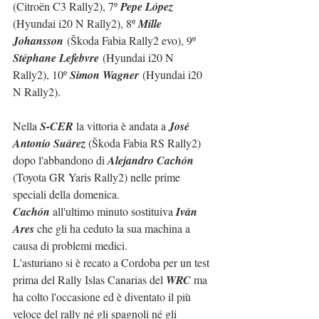
(
Citroën C3 Rally2
), 7º 
Pepe López 
(
Hyundai i20 N Rally2)
, 8º 
Mille 
Johansson
 (Škoda Fabia Rally2 evo), 9º 
Stéphane Lefebvre
 (Hyundai i20 N 
Rally2), 10º 
Simon Wagner
 (Hyundai i20 
N Rally2).
Nella 
S-CER
 la vittoria è andata a 
José 
Antonio Suárez
 (Škoda Fabia RS Rally2) 
dopo l'abbandono di 
Alejandro Cachón
(Toyota GR Yaris Rally2) nelle prime 
speciali della domenica.
Cachón
 all'ultimo minuto sostituiva 
Iván 
Ares
 che gli ha ceduto la sua machina a 
causa di problemi medici.
L'asturiano si è recato a Cordoba per un test 
prima del Rally Islas Canarias del 
WRC
 ma 
ha colto l'occasione ed è diventato il più 
veloce del rally né gli spagnoli né gli 