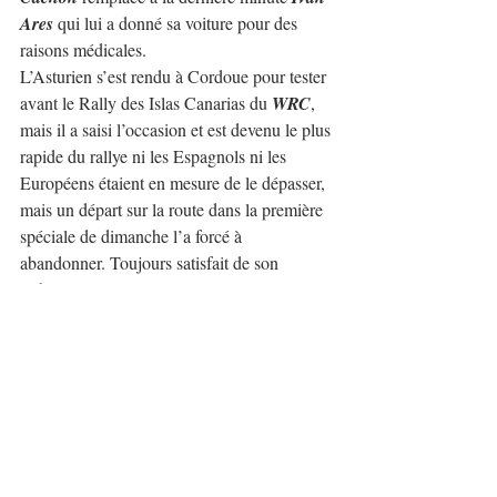
Ares
 qui lui a donné sa voiture pour des 
raisons médicales.
L’Asturien s’est rendu à Cordoue pour tester 
avant le Rally des Islas Canarias du 
WRC
, 
mais il a saisi l’occasion et est devenu le plus 
rapide du rallye ni les Espagnols ni les 
Européens étaient en mesure de le dépasser, 
mais un départ sur la route dans la première 
spéciale de dimanche l’a forcé à 
abandonner. Toujours satisfait de son 
rythme malgré plusieurs mois sans 
compétition. 
Le podium du championnat d’Espagne était 
complété par 2º 
Javier Pardo
 (Škoda Fabia 
RS Rally2) et 3º 
Pepe López
 (Hyundai i20 
N Rally2).
Enfin, nous allons passer en revue le 