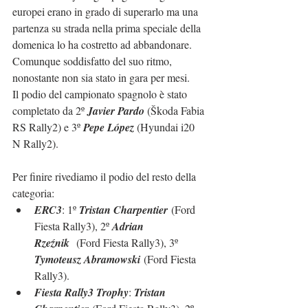
europei erano in grado di superarlo ma una 
partenza su strada nella prima speciale della 
domenica lo ha costretto ad abbandonare. 
Comunque soddisfatto del suo ritmo, 
nonostante non sia stato in gara per mesi. 
Il podio del campionato spagnolo è stato 
completato da 2º 
Javier Pardo
 (Škoda Fabia 
RS Rally2) e 3º 
Pepe López
 (Hyundai i20 
N Rally2).
Per finire rivediamo il podio del resto della 
categoria:
ERC3
: 1º 
Tristan Charpentier
 (Ford 
Fiesta Rally3), 2º 
Adrian 
Rzeźnik
  (Ford Fiesta Rally3), 3º 
Tymoteusz Abramowski
 (Ford Fiesta 
Rally3).
Fiesta Rally3 Trophy
: 
Tristan 