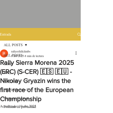
Entrada
ALL POSTS
rallyeshillclimbs
ALL POSTS
6 abr 2025
8 min de lectura
Rally Sierra Morena 2025
Skins
(ERC) (S-CER) 🇪🇸 🇪🇺 -
Rally
Nikolay Gryazin wins the
HillClimb
first race of the European
¿Quiénes somos?
Championship
Contacto/Contact
Actualizado:
10 abr 2025
Políticas de privacidad