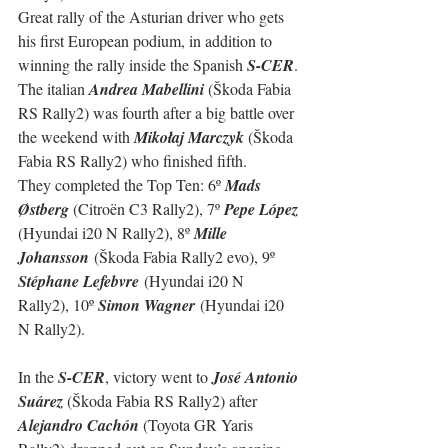
Great rally of the Asturian driver who gets 
his first European podium, in addition to 
winning the rally inside the Spanish 
S-CER
. 
The italian 
Andrea Mabellini
 (Škoda Fabia 
RS Rally2) was fourth after a big battle over 
the weekend with 
Mikołaj Marczyk
 (Škoda 
Fabia RS Rally2) who finished fifth.
They completed the Top Ten: 
6º 
Mads 
Østberg 
(
Citroën C3 Rally2
), 7º 
Pepe López 
(
Hyundai i20 N Rally2)
, 8º 
Mille 
Johansson
 (Škoda Fabia Rally2 evo), 9º 
Stéphane Lefebvre
 (Hyundai i20 N 
Rally2), 10º 
Simon Wagner
 (Hyundai i20 
N Rally2).
In the 
S-CER
, victory went to 
José Antonio 
Suárez
 (Škoda Fabia RS Rally2) after 
Alejandro Cachón
 (Toyota GR Yaris 