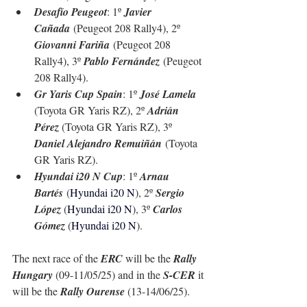
Desafío Peugeot
: 1º 
Javier 
Cañada
 (Peugeot 208 Rally4), 2º 
Giovanni Fariña
 (Peugeot 208 
Rally4), 3º 
Pablo Fernández
 (Peugeot 
208 Rally4).
Gr Yaris Cup Spain
: 1º 
José Lamela 
(Toyota GR Yaris RZ), 2º 
Adrián 
Pérez 
(Toyota GR Yaris RZ), 3º 
Daniel Alejandro Remuiñán
 (Toyota 
GR Yaris RZ).
Hyundai i20 N Cup
: 1º 
Arnau 
Bartés
 (
Hyundai i20 N
), 2º 
Sergio 
López 
(
Hyundai i20 N
), 3º 
Carlos 
Gómez 
(
Hyundai i20 N
).
The next race of the 
ERC
 will be the 
Rally 
Hungary
 (09-11/05/25) and in the 
S-CER
 it 
will be the 
Rally Ourense
 (13-14/06/25).