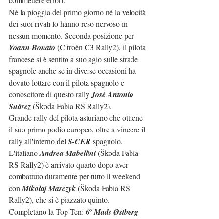
commettere errori. 
Né la pioggia del primo giorno né la velocità 
dei suoi rivali lo hanno reso nervoso in 
nessun momento. Seconda posizione per 
Yoann Bonato
 (Citroën C3 Rally2), il pilota 
francese si è sentito a suo agio sulle strade 
spagnole anche se in diverse occasioni ha 
dovuto lottare con il pilota spagnolo e 
conoscitore di questo rally 
José Antonio 
Suárez
 (Škoda Fabia RS Rally2).
Grande rally del pilota asturiano che ottiene 
il suo primo podio europeo, oltre a vincere il 
rally all'interno del 
S-CER
 spagnolo. 
L'italiano 
Andrea Mabellini
 (Škoda Fabia 
RS Rally2) è arrivato quarto dopo aver 
combattuto duramente per tutto il weekend 
con 
Mikołaj Marczyk
 (Škoda Fabia RS 
Rally2), che si è piazzato quinto.
Completano la Top Ten: 
6º 
Mads Østberg 