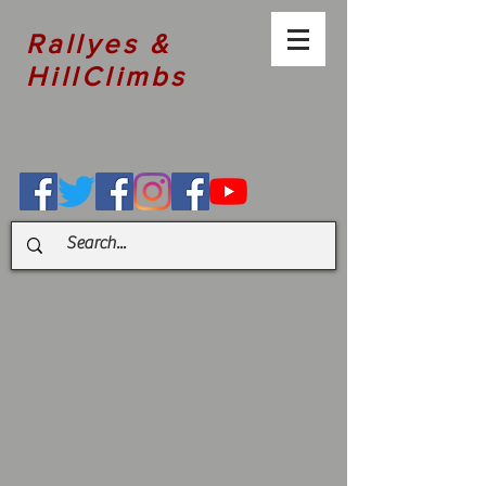
Rallyes &
HillClimbs