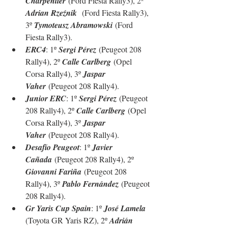
Charpentier
 (Ford Fiesta Rally3), 2º 
Adrian Rzeźnik
  (Ford Fiesta Rally3), 
3º 
Tymoteusz Abramowski
 (Ford 
Fiesta Rally3).
ERC4
: 1º 
Sergi Pérez
 (Peugeot 208 
Rally4), 2º 
Calle Carlberg
 (Opel 
Corsa Rally4), 3º 
Jaspar 
Vaher
 (Peugeot 208 Rally4).
Junior ERC
: 1º 
Sergi Pérez
 (Peugeot 
208 Rally4), 2º 
Calle Carlberg
 (Opel 
Corsa Rally4), 3º 
Jaspar 
Vaher
 (Peugeot 208 Rally4).
Desafío Peugeot
: 1º 
Javier 
Cañada
 (Peugeot 208 Rally4), 2º 
Giovanni Fariña
 (Peugeot 208 
Rally4), 3º 
Pablo Fernández
 (Peugeot 
208 Rally4).
Gr Yaris Cup Spain
: 1º 
José Lamela 
(Toyota GR Yaris RZ), 2º 
Adrián 