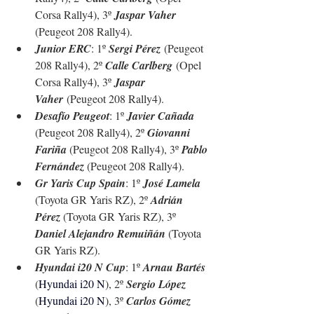
Corsa Rally4), 3º 
Jaspar Vaher
(Peugeot 208 Rally4).
Junior ERC
: 1º 
Sergi Pérez
 (Peugeot 
208 Rally4), 2º 
Calle Carlberg
 (Opel 
Corsa Rally4), 3º 
Jaspar 
Vaher
 (Peugeot 208 Rally4).
Desafío Peugeot
: 1º 
Javier Cañada
(Peugeot 208 Rally4), 2º 
Giovanni 
Fariña
 (Peugeot 208 Rally4), 3º 
Pablo 
Fernández
 (Peugeot 208 Rally4).
Gr Yaris Cup Spain
: 1º 
José Lamela 
(Toyota GR Yaris RZ), 2º 
Adrián 
Pérez 
(Toyota GR Yaris RZ), 3º 
Daniel Alejandro Remuiñán
 (Toyota 
GR Yaris RZ).
Hyundai i20 N Cup
: 1º 
Arnau Bartés
(
Hyundai i20 N
), 2º 
Sergio López 
(
Hyundai i20 N
), 3º 
Carlos Gómez 