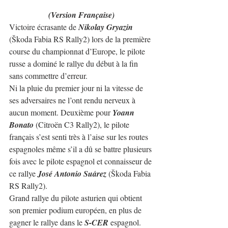
(Version Française)
Victoire écrasante de 
Nikolay Gryazin
(Škoda Fabia RS Rally2) lors de la première 
course du championnat d’Europe, le pilote 
russe a dominé le rallye du début à la fin 
sans commettre d’erreur. 
Ni la pluie du premier jour ni la vitesse de 
ses adversaires ne l’ont rendu nerveux à 
aucun moment. Deuxième pour 
Yoann 
Bonato
 (Citroën C3 Rally2), le pilote 
français s’est senti très à l’aise sur les routes 
espagnoles même s’il a dû se battre plusieurs 
fois avec le pilote espagnol et connaisseur de 
ce rallye 
José Antonio Suárez
 (Škoda Fabia 
RS Rally2).
Grand rallye du pilote asturien qui obtient 
son premier podium européen, en plus de 
gagner le rallye dans le 
S-CER
 espagnol. 