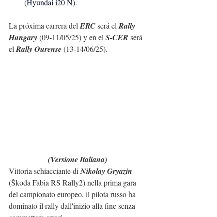
(
Hyundai i20 N
).
La próxima carrera del 
ERC
 será el 
Rally 
Hungary
 (09-11/05/25) y en el 
S-CER
 será 
el 
Rally Ourense
 (13-14/06/25).
(Versione Italiana)
Vittoria schiacciante di 
Nikolay Gryazin
(Škoda Fabia RS Rally2) nella prima gara 
del campionato europeo, il pilota russo ha 
dominato il rally dall'inizio alla fine senza 