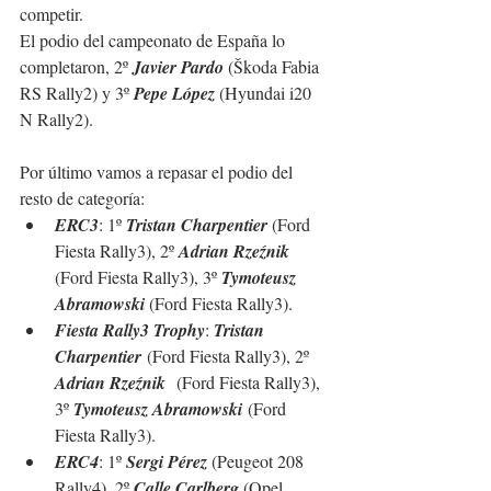
competir. 
El podio del campeonato de España lo 
completaron, 2º 
Javier Pardo 
(
Škoda Fabia 
RS Rally2
) y 3º 
Pepe López 
(
Hyundai i20 
N Rally2). 
Por último vamos a repasar el podio del 
resto de categoría:
ERC3
: 1º 
Tristan Charpentier
 (Ford 
Fiesta Rally3), 2º 
Adrian Rzeźnik
(Ford Fiesta Rally3), 3º 
Tymoteusz 
Abramowski
 (Ford Fiesta Rally3).
Fiesta Rally3 Trophy
: 
Tristan 
Charpentier
 (Ford Fiesta Rally3), 2º 
Adrian Rzeźnik
  (Ford Fiesta Rally3), 
3º 
Tymoteusz Abramowski
 (Ford 
Fiesta Rally3).
ERC4
: 1º 
Sergi Pérez
 (Peugeot 208 
Rally4), 2º 
Calle Carlberg
 (Opel 