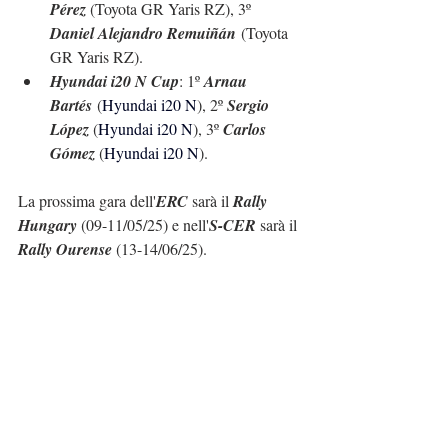
Pérez 
(Toyota GR Yaris RZ), 3º 
Daniel Alejandro Remuiñán
 (Toyota 
GR Yaris RZ).
Hyundai i20 N Cup
: 1º 
Arnau 
Bartés
 (
Hyundai i20 N
), 2º 
Sergio 
López 
(
Hyundai i20 N
), 3º 
Carlos 
Gómez 
(
Hyundai i20 N
).
La prossima gara dell'
ERC
 sarà il 
Rally 
Hungary
 (09-11/05/25) e nell'
S-CER
 sarà il 
Rally Ourense
 (13-14/06/25).