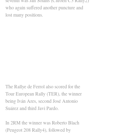
seventh was Jan Solans (Citroën C3 Rally2) 
who again suffered another puncture and 
lost many positions.
The Rallye de Ferrol also scored for the 
Tour European Rally (TER), the winner 
being Iván Ares, second José Antonio 
Suárez and third Javi Pardo.
In 2RM the winner was Roberto Blach 
(Peugeot 208 Rally4), followed by 