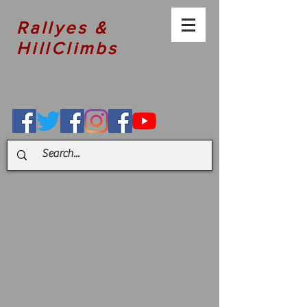
Rallyes &
HillClimbs