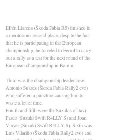
Efrén Llarena (Škoda Fabia R5) finished in 
a meritorious second place, despite the fact 
that he is participating in the European 
championship, he traveled to Ferrol to carry 
out a rally as a test for the next round of the 
European championship in Barum.
Third was the championship leader José 
Antonio Suárez (Škoda Fabia Rally2 evo) 
who suffered a puncture causing him to 
waste a lot of time.
Fourth and fifth were the Suzukis of Javi 
Pardo (Suzuki Swift R4LLY S) and Joan 
Vinyes (Suzuki Swift R4LLY S). Sixth was 
Luis Vilariño (Škoda Fabia Rally2 evo) and 