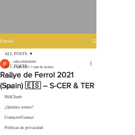
Entrada
ALL POSTS
rallyeshillclimbs
ALL POSTS
2 sept 2021
3 min de lectura
Rallye de Ferrol 2021
Skins
(Spain) 🇪🇸 – S-CER & TER
Rally
HillClimb
¿Quiénes somos?
Contacto/Contact
Políticas de privacidad