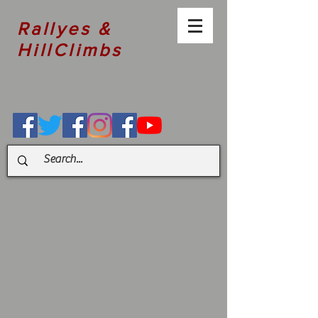
Rallyes &
HillClimbs