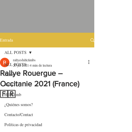
Entrada
ALL POSTS
rallyeshillclimbs
ALL POSTS
20 jul 2021
4 min de lectura
Rallye Rouergue –
Skins
Occitanie 2021 (France)
Rally
🇫🇷
HillClimb
¿Quiénes somos?
Contacto/Contact
Políticas de privacidad