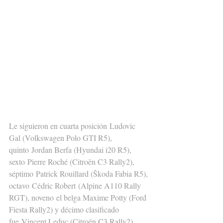
Le siguieron en cuarta posición Ludovic 
Gal (Volkswagen Polo GTI R5), 
quinto Jordan Berfa (Hyundai i20 R5), 
sexto Pierre Roché (Citroën C3 Rally2), 
séptimo Patrick Rouillard (Škoda Fabia R5), 
octavo Cédric Robert (Alpine A110 Rally 
RGT), noveno el belga Maxime Potty (Ford 
Fiesta Rally2) y décimo clasificado 
fue Vincent Leduc (Citroën C3 Rally2).