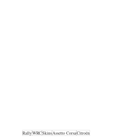
Rally
WRC
Skins
Assetto Corsa
Citroën