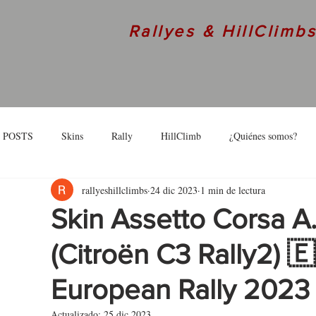
Rallyes & HillClimb
 POSTS
Skins
Rally
HillClimb
¿Quiénes somos?
rallyeshillclimbs
24 dic 2023
1 min de lectura
skins
Interview
Skin Assetto Corsa A
(Citroën C3 Rally2) 🇪
European Rally 2023
Actualizado:
25 dic 2023