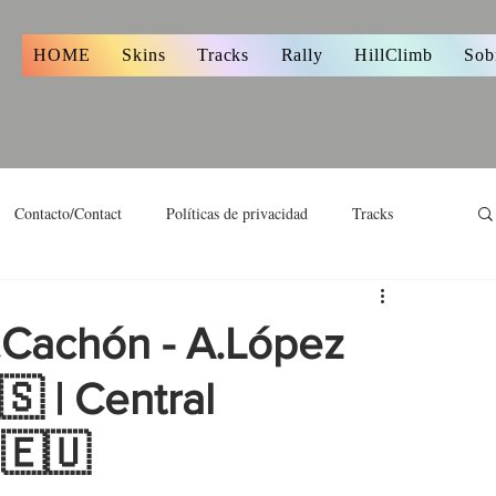
s
HOME
Skins
Tracks
Rally
HillClimb
Sob
Contacto/Contact
Políticas de privacidad
Tracks
.Cachón - A.López
🇸 | Central
 🇪🇺