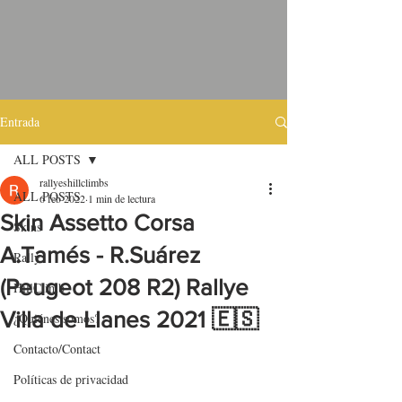
Entrada
ALL POSTS
rallyeshillclimbs
ALL POSTS
6 feb 2022
1 min de lectura
Skin Assetto Corsa
Skins
A.Tamés - R.Suárez
Rally
(Peugeot 208 R2) Rallye
HillClimb
Villa de Llanes 2021 🇪🇸
¿Quiénes somos?
Contacto/Contact
Políticas de privacidad