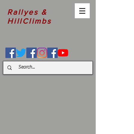
Rallyes &
HillClimbs